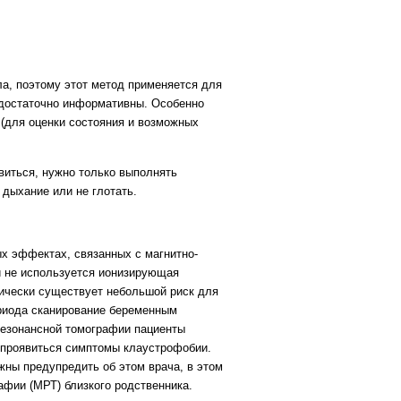
, поэтому этот метод применяется для
достаточно информативны. Особенно
 (для оценки состояния и возможных
иться, нужно только выполнять
 дыхание или не глотать.
х эффектах, связанных с магнитно-
и не используется ионизирующая
тически существует небольшой риск для
ериода сканирование беременным
резонансной томографии пациенты
т проявиться симптомы клаустрофобии.
ны предупредить об этом врача, в этом
афии (МРТ) близкого родственника.