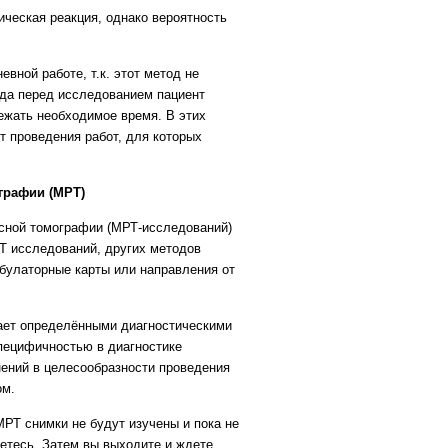
ческая реакция, однако вероятность
ной работе, т.к. этот метод не
гда перед исследованием пациент
ежать необходимое время. В этих
т проведения работ, для которых
графии (МРТ)
ной томографии (МРТ-исследований)
Т исследований, других методов
мбулаторные карты или направления от
ает определёнными диагностическими
специфичностью в диагностике
мнений в целесообразности проведения
ом.
РТ снимки не будут изучены и пока не
аетесь. Затем вы выходите и ждете