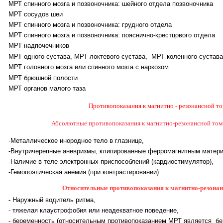
МРТ спинного мозга и позвоночника: шейного отдела позвоночника
МРТ сосудов шеи
МРТ спинного мозга и позвоночника: грудного отдела
МРТ спинного мозга и позвоночника: пояснично-крестцового отдела
МРТ надпочечников
МРТ одного сустава, МРТ локтевого сустава, МРТ коленного сустава
МРТ головного мозга или спинного мозга с наркозом
МРТ брюшной полости
МРТ
органов малого таза
Противопоказания к магнитно - резонансной т
Абсолютные противопоказания к магнитно-резонансной то
-Металлическое инородное тело в глазнице,
-Внутричерепные аневризмы, клипированные ферромагнитным матер
-Наличие в теле электронных приспособлений (кардиостимулятор),
-Гемопоэтическая анемия (при контрастировании)
Относительные противопоказания к магнитно-резона
- Наружный водитель ритма,
- тяжелая клаустрофобия или неадекватное поведение,
- беременность (относительным противопоказанием МРТ является бе