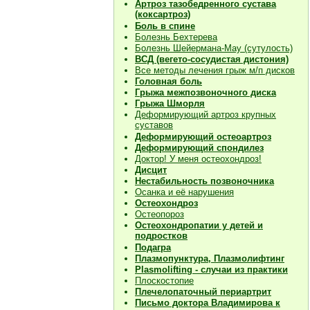
Артроз тазобедренного сустава
(коксартроз)
Боль в спине
Болезнь Бехтерева
Болезнь Шейермана-Мау (сутулость)
ВСД (вегето-сосудистая дистония)
Все методы лечения грыж м/п дисков
Головная боль
Грыжа межпозвоночного диска
Грыжа Шморля
Деформирующий артроз крупных
суставов
Деформирующий остеоартроз
Деформирующий спондилез
Доктор! У меня остеохондроз!
Дисцит
Нестабильность позвоночника
Осанка и её нарушения
Остеохондроз
Остеопороз
Остеохондропатии у детей и
подростков
Подагра
Плазмопунктура, Плазмолифтинг
Plasmolifting - случаи из практики
Плоскостопие
Плечелопаточный периартрит
Письмо доктора Владимирова к