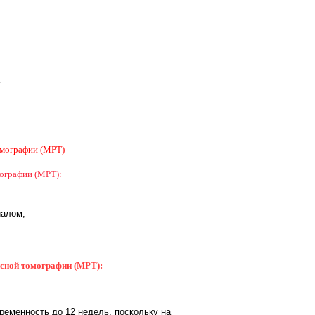
омографии (МРТ)
мографии (МРТ):
иалом,
нсной томографии (МРТ):
ременность до 12 недель, поскольку на