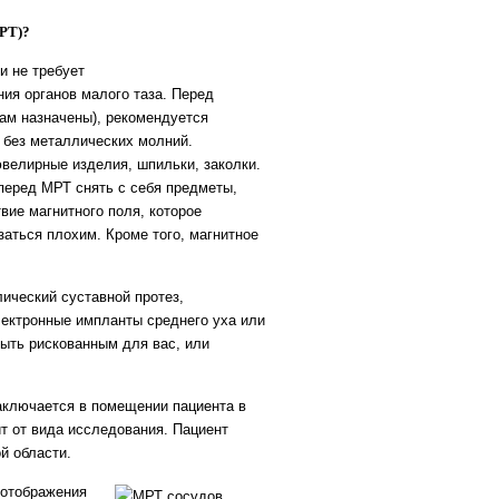
МРТ)?
и не требует
ия органов малого таза. Перед
ам назначены), рекомендуется
 без металлических молний.
ювелирные изделия, шпильки, заколки.
 перед МРТ снять с себя предметы,
ие магнитного поля, которое
заться плохим. Кроме того, магнитное
ический суставной протез,
лектронные импланты среднего уха или
ыть рискованным для вас, или
ключается в помещении пациента в
т от вида исследования. Пациент
й области.
 отображения