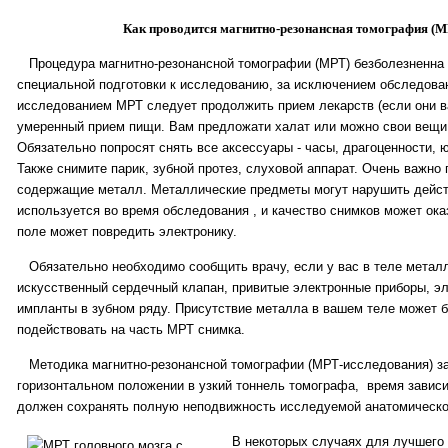
Как проводится магнитно-резонансная томография (
Процедура магнитно-резонансной томографии (МРТ) безболезненна 
специальной подготовки к исследованию, за исключением обследован
исследованием МРТ следует продолжить прием лекарств (если они в
умеренный прием пищи. Вам предложати халат или можно свои вещи
Обязательно попросят снять все аксессуары - часы, драгоценности, 
Также снимите парик, зубной протез, слуховой аппарат. Очень важно
содержащие металл. Металлические предметы могут нарушить действ
используется во время обследования , и качество снимков может ока
поле может повредить электронику.
Обязательно необходимо сообщить врачу, если у вас в теле металл
искусственный сердечный клапан, привитые электронные приборы, э
импланты в зубном ряду. Присутствие металла в вашем теле может б
подействовать на часть МРТ снимка.
Методика магнитно-резонансной томографии (МРТ-исследования) за
горизонтальном положении в узкий тоннель томографа, время зависи
должен сохранять полную неподвижность исследуемой анатомическо
В некоторых случаях для лучшего