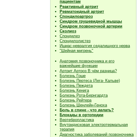
пациентам
Реактивный артрит
Ревматоидный артрит
Спондилоартроз
Синдром грушевидной мышцы
Синдром позвоночной артерии
Сколиоз
Спондилез
Спондилолистез
Ишиас-невралгия седалищного нерва
"Шейная мигрень"
Анатомия позвоночника и его
важнейшие функции
Артрит Артроз В чём разница?
Болезнь Гоше
Болезнь Пертеса (Лега- Кальве)
Болезнь Пеждета
Болезнь Кенига
Болезнь Рота-Бернгардта
Болезнь Рейтера
Болезнь Шенлейн-Геноха
Боль в спине - что делать?
Блокады в ортопедии
Вертебропластика
Внутридисковая электротермальная
терапия
Диагностика заболеваний позвоночника