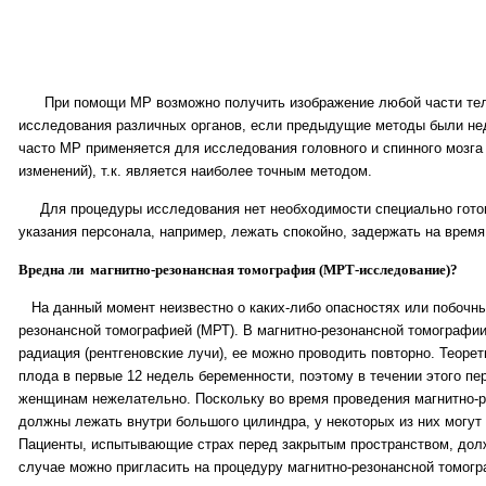
При помощи МР возможно получить изображение любой части тела
исследования различных органов, если предыдущие методы были не
часто МР применяется для исследования головного и спинного мозга
изменений), т.к. является наиболее точным методом.
Для процедуры исследования нет необходимости специально готов
указания персонала, например, лежать спокойно, задержать на время
Вредна ли магнитно-резонансная томография (МРТ-исследование)?
На данный момент неизвестно о каких-либо опасностях или побочны
резонансной томографией (МРТ). В магнитно-резонансной томографи
радиация (рентгеновские лучи), ее можно проводить повторно. Теоре
плода в первые 12 недель беременности, поэтому в течении этого п
женщинам нежелательно. Поскольку во время проведения магнитно-
должны лежать внутри большого цилиндра, у некоторых из них могу
Пациенты, испытывающие страх перед закрытым пространством, долж
случае можно пригласить на процедуру магнитно-резонансной томогр