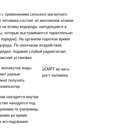
с применением сильного магнитного
м человека состоит из миллионов атомов
я на атомы водорода, находящиеся в
ны, которые выстраиваются параллельно
порядке). На организм короткое время
дорода. По окончании воздействия
рядке, подавая слабый радиосигнал,
ансная установка.
 молекулах воды.
чают разные
ожно получить
 компьютер.
рая находится внутри
ство находится под
роизвести (например,
анями во время
а исследования.