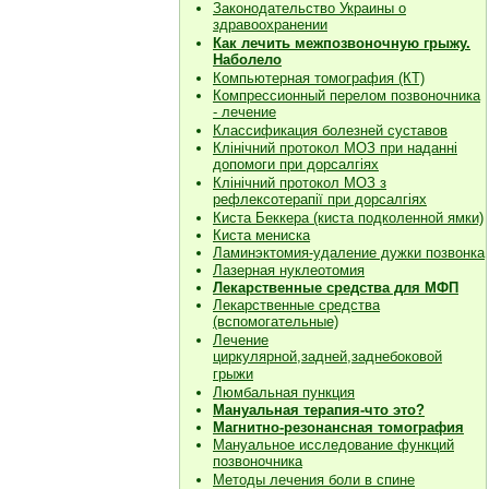
Законодательство Украины о
здравоохранении
Как лечить межпозвоночную грыжу.
Наболело
Компьютерная томография (КТ)
Компрессионный перелом позвоночника
- лечение
Классификация болезней суставов
Клiнiчний протокол МОЗ при наданнi
допомоги при дорсалгiях
К
лiнiчний протокол МОЗ з
рефлексотерапiї при дорсалгіях
Киста Беккера (киста подколенной ямки)
Киста мениска
Ламинэктомия-удаление дужки позвонка
Лазерная нуклеотомия
Лекарственные средства для МФП
Лекарственные средства
(вспомогательные)
Лечение
циркулярной,задней,заднебоковой
грыжи
Люмбальная пункция
Мануальная терапия-что это?
Магнитно-резонансная томография
Мануальное исследование функций
позвоночника
Методы лечения боли в спине