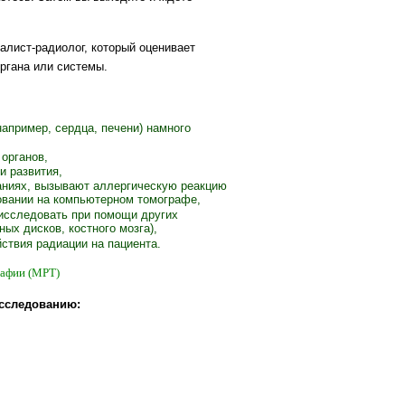
лист-радиолог, который оценивает
ргана или системы.
например, сердца, печени) намного
 органов,
и развития,
аниях, вызывают аллергическую реакцию
овании на компьютерном томографе,
исследовать при помощи других
ых дисков, костного мозга),
йствия радиации на пациента.
рафии (МРТ)
исследованию: