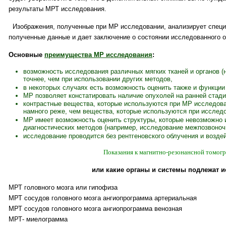
результаты МРТ исследования.
Изображения, полученные при МР исследовании, анализирует специа
полученные данные и дает заключение о состоянии исследованного о
Основные
преимущества МР исследования
:
возможность исследования различных мягких тканей и органов (
точнее, чем при использовании других методов,
в некоторых случаях есть возможность оценить также и функции
МР позволяет констатировать наличие опухолей на ранней стади
контрастные вещества, которые используются при МР исследов
намного реже, чем вещества, которые используются при исслед
МР имеет возможность оценить структуры, которые невозможно 
диагностических методов (например, исследование межпозвоночн
исследование проводится без рентгеновского облучения и возде
Показания к магнитно-резонансной томог
или какие органы и системы подлежат 
МРТ головного мозга или гипофиза
МРТ сосудов головного мозга ангиопрограмма артериальная
МРТ сосудов головного мозга ангиопрограмма венозная
МРТ- миелограмма