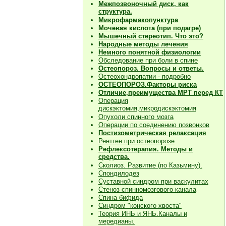
Межпозвоночный диск, как
структура.
Микрофармакопунктура
Мочевая кислота (при подагре)
Мышечный стереотип. Что это?
Народные методы лечения
Немного понятной физиологии
Обследование при боли в спине
Остеопороз. Вопросы и ответы.
Остеохондропатии - подробно
О
СТЕОПОРОЗ.Факторы риска
Отличие,преимущества МРТ перед КТ
Операция
дискэктомия,микродискэктомия
Опухоли спинного мозга
Операции по соединению позвонков
Постизометрическая релаксация
Рентген при остеопорозе
Рефлексотерапия. Методы и
средства.
Сколиоз. Развитие (по Казьмину).
Спондилодез
Суставной синдром при васкулитах
Стеноз спинномозгового канала
Спина бифида
Синдром "конского хвоста"
Теория ИНЬ и ЯНЬ.Каналы и
мередианы.