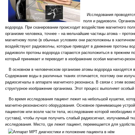
Исследования проводятся 
поля и радиоволн. Организ
водорода. При сканировании происходит воздействие магнитного пол
организме человека, точнее – на мельчайшие частицы атома – прото
магнитному полю (в обычных условиях они расположены в хаотичном 
воздействуют радиоволны, которые приводят в движение протоны во
радиоволн протоны водорода стараются расположиться в прежнем по
который принимает и переводит в изображение особая магнитно-резон
В основном в человеческом организме атомы водорода находятся в
Содержание воды в различных тканях отличается, поэтому они излу
радиосигналы в аппарате магнитного резонанса. В связи с этим возм
структурное изображение организма. Этот процесс выполняет особый
Во время исследования пациент лежит на небольшой кушетке, кото
магнитно-резонансного оборудования. Основное принимающее устрой
пациентом или возле части тела, исследование которой необходимо п
сустава), чтобы лучше получить слабый радиосигнал, излучаемый тк
исследования. Место, где лежит пациент, перемещается для удобств