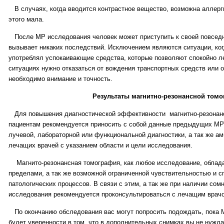
В случаях, когда вводится контрастное вещество, возможна аллерги
этого мала.
После МР исследования человек может приступить к своей повседнев
вызывает никаких последствий. Исключением являются ситуации, ко
употреблял успокаивающие средства, которые позволяют спокойно л
ситуациях нужно отказаться от вождения транспортных средств или о
необходимо внимание и точность.
Результаты магнитно-резонансной томо
Для повышения диагностической эффективности магнитно-резонанс
пациентам рекомендуется приносить с собой данные предыдущих МР
лучевой, лабораторной или функциональной диагностики, а так же а
лечащих врачей с указанием области и цели исследования.
Магнито-резонансная томография, как любое исследование, облад
пределами, а так же возможной ограниченной чувствительностью и 
патологических процессов. В связи с этим, а так же при наличии со
исследования рекомендуется проконсультироваться с лечащим врач
По окончанию обследования вас могут попросить подождать, пока М
будет уверенности в том, что в дополнительных снимках вы не нужд