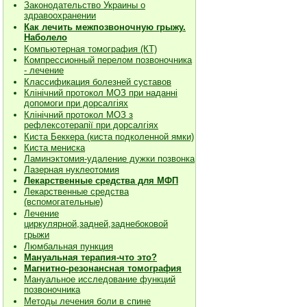
Законодательство Украины о
здравоохранении
Как лечить межпозвоночную грыжу.
Наболело
Компьютерная томография (КТ)
Компрессионный перелом позвоночника
- лечение
Классификация болезней суставов
Клiнiчний протокол МОЗ при наданнi
допомоги при дорсалгiях
К
лiнiчний протокол МОЗ з
рефлексотерапiї при дорсалгіях
Киста Беккера (киста подколенной ямки)
Киста мениска
Ламинэктомия-удаление дужки позвонка
Лазерная нуклеотомия
Лекарственные средства для МФП
Лекарственные средства
(вспомогательные)
Лечение
циркулярной,задней,заднебоковой
грыжи
Люмбальная пункция
Мануальная терапия-что это?
Магнитно-резонансная томография
Мануальное исследование функций
позвоночника
Методы лечения боли в спине