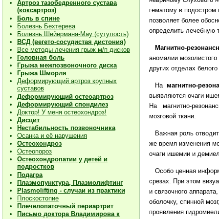
Артроз тазобедренного сустава
(коксартроз)
гематому в подостром п
Боль в спине
позволяет более обосн
Болезнь Бехтерева
определить лечебную т
Болезнь Шейермана-Мау (сутулость)
ВСД (вегето-сосудистая дистония)
Магнитно-резонанс
Все методы лечения грыж м/п дисков
Головная боль
аномалии мозолистого
Грыжа межпозвоночного диска
других отделах белого
Грыжа Шморля
Деформирующий артроз крупных
На
магнитно-резон
суставов
выявляются очаги ишем
Деформирующий остеоартроз
Деформирующий спондилез
На магнитно-резонансн
Доктор! У меня остеохондроз!
мозговой ткани.
Дисцит
Нестабильность позвоночника
Важная роль отводи
Осанка и её нарушения
Остеохондроз
же время изменения м
Остеопороз
очаги ишемии и демиел
Остеохондропатии у детей и
подростков
Особо ценная информ
Подагра
срезах. При этом визу
Плазмопунктура, Плазмолифтинг
Plasmolifting - случаи из практики
и связочного аппарата
Плоскостопие
оболочку, спинной моз
Плечелопаточный периартрит
проявления гидромиели
Письмо доктора Владимирова к