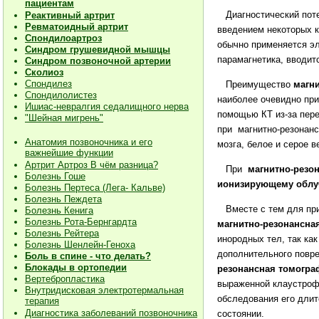
пациентам
Диагностический пот
Реактивный артрит
Ревматоидный артрит
введением некоторых к
Спондилоартроз
обычно применяется э
Синдром грушевидной мышцы
парамагнетика, вводит
Синдром позвоночной артерии
Сколиоз
Спондилез
Преимущество
магн
Спондилолистез
наиболее очевидно при
Ишиас-невралгия седалищного нерва
помощью КТ из-за пере
"Шейная мигрень"
при магнитно-резонанс
Анатомия позвоночника и его
мозга, белое и серое 
важнейшие функции
Артрит Артроз В чём разница?
При
магнитно-резо
Болезнь Гоше
ионизирующему обл
Болезнь Пертеса (Лега- Кальве)
Болезнь Пеждета
Вместе с тем для пр
Болезнь Кенига
Болезнь Рота-Бернгардта
магнитно-резонансна
Болезнь Рейтера
инородных тел, так ка
Болезнь Шенлейн-Геноха
дополнительного повр
Боль в спине - что делать?
Блокады в ортопедии
резонансная томогра
Вертебропластика
выраженной клаустроф
Внутридисковая электротермальная
обследования его длит
терапия
Диагностика заболеваний позвоночника
состоянии.