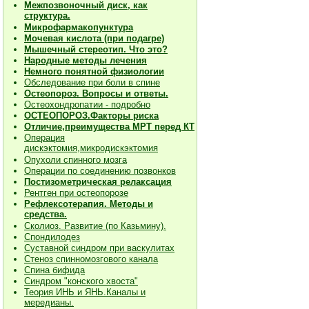
Межпозвоночный диск, как
структура.
Микрофармакопунктура
Мочевая кислота (при подагре)
Мышечный стереотип. Что это?
Народные методы лечения
Немного понятной физиологии
Обследование при боли в спине
Остеопороз. Вопросы и ответы.
Остеохондропатии - подробно
О
СТЕОПОРОЗ.Факторы риска
Отличие,преимущества МРТ перед КТ
Операция
дискэктомия,микродискэктомия
Опухоли спинного мозга
Операции по соединению позвонков
Постизометрическая релаксация
Рентген при остеопорозе
Рефлексотерапия. Методы и
средства.
Сколиоз. Развитие (по Казьмину).
Спондилодез
Суставной синдром при васкулитах
Стеноз спинномозгового канала
Спина бифида
Синдром "конского хвоста"
Теория ИНЬ и ЯНЬ.Каналы и
мередианы.