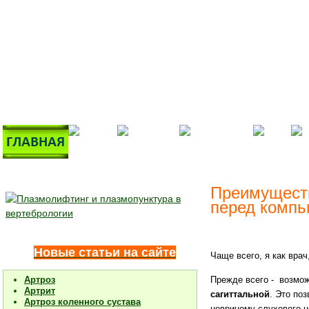
Преимуществ
перед компь
Новые статьи на сайте
Чаще всего, я как вра
Артроз
Прежде всего - возмо
Артрит
сагиттальной
. Это по
Артроз коленного сустава
невриному слухового н