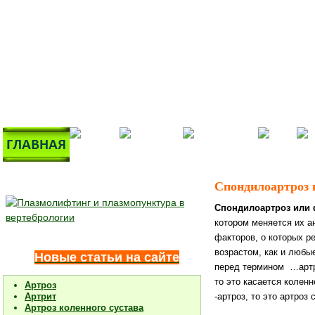
Спондилоартроз 
Спондилоартроз или 
котором меняется их а
факторов, о которых р
возрастом, как и любые
Новые статьи на сайте
перед термином …артро
то это касается колен
Артроз
-артроз, то это артроз
Артрит
Артроз коленного сустава