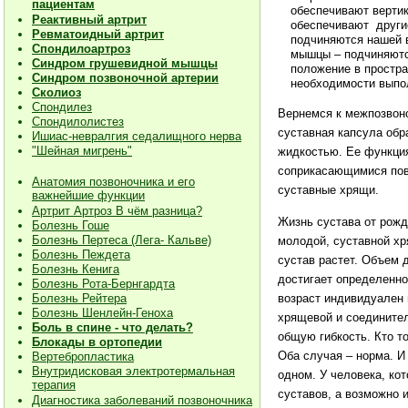
пациентам
обеспечивают вертик
Реактивный артрит
обеспечивают други
Ревматоидный артрит
подчиняются нашей в
Спондилоартроз
мышцы – подчиняютс
Синдром грушевидной мышцы
положение в простра
Синдром позвоночной артерии
необходимости выпол
Сколиоз
Спондилез
Вернемся к межпозвоно
Спондилолистез
суставная капсула обр
Ишиас-невралгия седалищного нерва
"Шейная мигрень"
жидкостью. Ее функция
соприкасающимися пов
Анатомия позвоночника и его
суставные хрящи.
важнейшие функции
Артрит Артроз В чём разница?
Жизнь сустава от рожд
Болезнь Гоше
Болезнь Пертеса (Лега- Кальве)
молодой, суставной хр
Болезнь Пеждета
сустав растет. Объем 
Болезнь Кенига
достигает определенно
Болезнь Рота-Бернгардта
возраст индивидуален 
Болезнь Рейтера
Болезнь Шенлейн-Геноха
хрящевой и соединител
Боль в спине - что делать?
общую гибкость. Кто то
Блокады в ортопедии
Оба случая – норма. И
Вертебропластика
Внутридисковая электротермальная
одном. У человека, ко
терапия
суставов, а возможно 
Диагностика заболеваний позвоночника