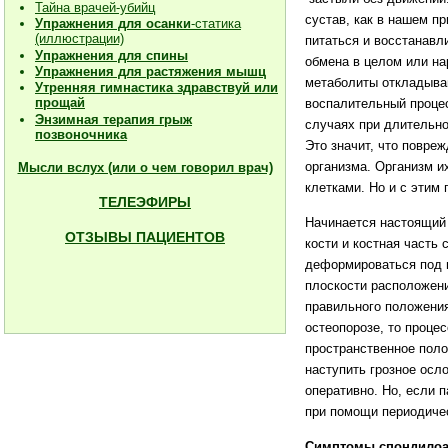
Тайна врачей-убийц
сустав, как в нашем п
Упражнения для осанки
-статика
(иллюстрации)
питаться и восстанавл
Упражнения для спины
обмена в целом или на
Упражнения для растяжения мышц
метаболиты откладываю
Утренняя гимнастика здравствуй или
прощай
воспалительный процес
Энзимная терапия грыж
случаях при длительно
позвоночника
Это значит, что повре
организма. Организм их
Мысли вслух (или о чем говорил врач)
клетками. Но и с этим
ТЕЛЕЭФИРЫ
Начинается настоящий 
ОТЗЫВЫ ПАЦИЕНТОВ
кости и костная часть 
деформироваться под н
плоскости расположен
правильного положения
остеопорозе, то проце
пространственное поло
наступить грозное осл
оперативно. Но, если 
при помощи периодиче
Симптомы спондилоа