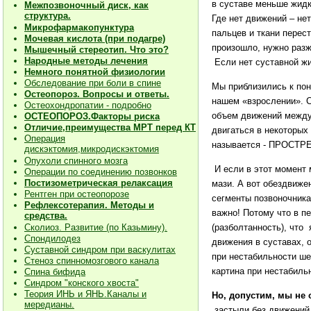
в суставе меньше жидк
Межпозвоночный диск, как
структура.
Где нет движений – не
Микрофармакопунктура
пальцев и ткани перест
Мочевая кислота (при подагре)
произошло, нужно разж
Мышечный стереотип. Что это?
Народные методы лечения
Если нет суставной жи
Немного понятной физиологии
Обследование при боли в спине
Мы приблизились к пон
Остеопороз. Вопросы и ответы.
нашем «взрослении». С
Остеохондропатии - подробно
объем движений между 
О
СТЕОПОРОЗ.Факторы риска
Отличие,преимущества МРТ перед КТ
двигаться в некоторых
Операция
называется - ПРОСТРЕЛ
дискэктомия,микродискэктомия
Опухоли спинного мозга
И если в этот момент 
Операции по соединению позвонков
Постизометрическая релаксация
мази. А вот обездвиже
Рентген при остеопорозе
сегменты позвоночника
Рефлексотерапия. Методы и
важно! Потому что в п
средства.
(разболтанность), что
Сколиоз. Развитие (по Казьмину).
Спондилодез
движения в суставах,
Суставной синдром при васкулитах
при нестабильности ше
Стеноз спинномозгового канала
картина при нестабиль
Спина бифида
Синдром "конского хвоста"
Теория ИНЬ и ЯНЬ.Каналы и
Но, допустим, мы не
мередианы.
застыли без движений.