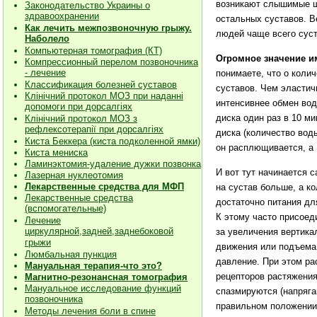
возникают слышимые ще
Законодательство Украины о
здравоохранении
остальных суставов. В
Как лечить межпозвоночную грыжу.
людей чаще всего суст
Наболело
Компьютерная томография (КТ)
Огромное значение и
Компрессионный перелом позвоночника
- лечение
понимаете, что о коли
Классификация болезней суставов
суставов. Чем эластич
Клiнiчний протокол МОЗ при наданнi
интенсивнее обмен вод
допомоги при дорсалгiях
диска один раз в 10 м
К
лiнiчний протокол МОЗ з
рефлексотерапiї при дорсалгіях
диска (количество вод
Киста Беккера (киста подколенной ямки)
он расплющивается, а 
Киста мениска
Ламинэктомия-удаление дужки позвонка
И вот тут начинается с
Лазерная нуклеотомия
Лекарственные средства для МФП
на сустав больше, а к
Лекарственные средства
достаточно питания дл
(вспомогательные)
К этому часто присоед
Лечение
циркулярной,задней,заднебоковой
за увеличения вертика
грыжи
движения или подъема 
Люмбальная пункция
давление. При этом ра
Мануальная терапия-что это?
рецепторов растяжения
Магнитно-резонансная томография
Мануальное исследование функций
спазмируются (напряг
позвоночника
правильном положении.
Методы лечения боли в спине