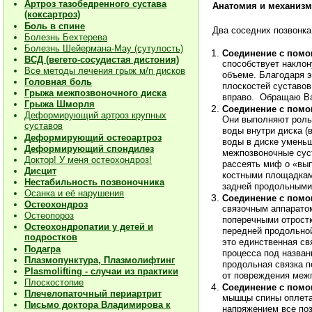
Артроз тазобедренного сустава
Анатомия и механизм
(коксартроз)
Боль в спине
Два соседних позвонка
Болезнь Бехтерева
Болезнь Шейермана-Мау (сутулость)
Соединение с пом
ВСД (вегето-сосудистая дистония)
способствует наклон
Все методы лечения грыж м/п дисков
объеме. Благодаря э
Головная боль
плоскостей суставов
Грыжа межпозвоночного диска
вправо. Обращаю Ва
Грыжа Шморля
Соединение с пом
Деформирующий артроз крупных
Они выполняют роль
суставов
воды внутри диска (
Деформирующий остеоартроз
воды в диске уменьш
Деформирующий спондилез
межпозвоночные суст
Доктор! У меня остеохондроз!
рассеять миф о «вып
Дисцит
костными площадкам
Нестабильность позвоночника
задней продольными
Осанка и её нарушения
Соединение с помо
Остеохондроз
связочным аппарато
Остеопороз
поперечными отростк
Остеохондропатии у детей и
передней продольной
подростков
это единственная св
Подагра
процесса под назван
Плазмопунктура, Плазмолифтинг
продольная связка п
Plasmolifting - случаи из практики
от повреждения меж
Плоскостопие
Соединение с помо
Плечелопаточный периартрит
мышцы спины оплетаю
Письмо доктора Владимирова к
напряжением все поз