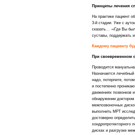
Принципы лечения сп
На практике пациент о
3-й стадии. Уже с аут
сказать… -«Где Вы был
суставы, поддержать 
Каждому пациенту бу
При своевременном 
Проводится мануальная
Назначается лечебный 
надо, потерпите, пото
и постепенно проникаю
движениях позвонков и
обнаружении доктором
межпозвоночных диско
выполнить МРТ исследо
достоверно определить
хондропротекторного л
дисках и разгрузке ме