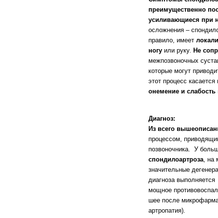
преимущественно пос
усиливающиеся при н
осложнения – спондило
правило, имеет
локали
ногу
или руку.
Не соп
межпозвоночных сустав
которые могут приводи
этот процесс касается
онемение и слабость 
Диагноз:
Из всего вышеописан
процессом, приводящим
позвоночника. У боль
спондилоартроза
, на
значительные дегенер
диагноза выполняется 
мощное противовоспали
шее после микрофарма
артропатия).