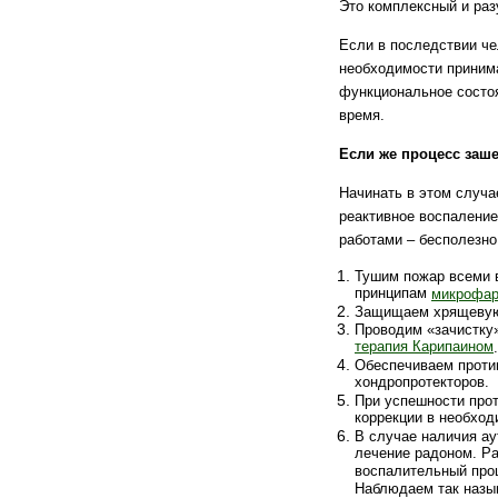
Это комплексный и раз
Если в последствии че
необходимости приним
функциональное состоя
время.
Если же процесс заше
Начинать в этом случа
реактивное воспаление
работами – бесполезно
Тушим пожар всеми 
принципам
микрофар
Защищаем хрящевую 
Проводим «зачистку
терапия Карипаином
.
Обеспечиваем проти
хондропротекторов.
При успешности про
коррекции в необхо
В случае наличия ау
лечение радоном. Ра
воспалительный проц
Наблюдаем так наз