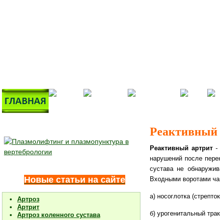
Реактивный 
Реактивный артрит
- 
нарушений после пере
сустава не обнаружив
Новые статьи на сайте
Входными воротами ча
а) носоглотка (стрепто
Артроз
Артрит
б) урогенитальный трак
Артроз коленного сустава