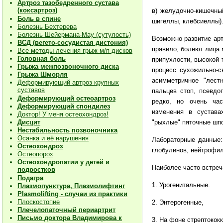
Артроз тазобедренного сустава
(коксартроз)
в) желудочно-кишечны
Боль в спине
шигеллы, клебсиеллы)
Болезнь Бехтерева
Болезнь Шейермана-Мау (сутулость)
Возможно развитие арт
ВСД (вегето-сосудистая дистония)
правило, болеют лица 
Все методы лечения грыж м/п дисков
Головная боль
припухлости, высокой 
Грыжа межпозвоночного диска
процесс сухожильно-с
Грыжа Шморля
асимметричное "лест
Деформирующий артроз крупных
суставов
пальцев стоп, псевдо
Деформирующий остеоартроз
редко, но очень час
Деформирующий спондилез
изменения в суставах
Доктор! У меня остеохондроз!
"рыхлые" пяточные шп
Дисцит
Нестабильность позвоночника
Осанка и её нарушения
Лабораторные данные:
Остеохондроз
глобулинов, нейтрофил
Остеопороз
Остеохондропатии у детей и
Наиболее часто встре
подростков
Подагра
1. Урогенитальные.
Плазмопунктура, Плазмолифтинг
Plasmolifting - случаи из практики
Плоскостопие
2. Энтерогенные,
Плечелопаточный периартрит
Письмо доктора Владимирова к
3. На фоне стрептокок