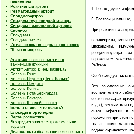
пациентам
Реактивный артрит
4. После других инфек
Ревматоидный артрит
Спондилоартроз
5. Поствакцинальные,
Синдром грушевидной мышцы
Синдром позвоночной артерии
При реактивных артрит
Сколиоз
Спондилез
полиневриты, менинго
Спондилолистез
Ишиас-невралгия седалищного нерва
миокардиты, иммун
"Шейная мигрень"
реоддивирующая эрите
поражением мочеполов
Анатомия позвоночника и его
важнейшие функции
Рейтера.
Артрит Артроз В чём разница?
Болезнь Гоше
Особо следует сказат
Болезнь Пертеса (Лега- Кальве)
Болезнь Пеждета
Это заболевание объ
Болезнь Кенига
воспалительных забол
Болезнь Рота-Бернгардта
Болезнь Рейтера
состояние характеризу
Болезнь Шенлейн-Геноха
и др.), острым или п
Боль в спине - что делать?
очага инфекции и пр
Блокады в ортопедии
Вертебропластика
поражений при этом но
Внутридисковая электротермальная
только после длитель
терапия
подчас скрываются нач
Диагностика заболеваний позвоночника