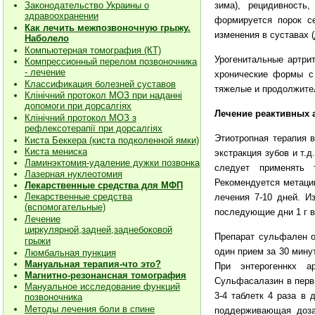
зима), рецидивность
Законодательство Украины о
здравоохранении
формируется порок се
Как лечить межпозвоночную грыжу.
изменения в суставах 
Наболело
Компьютерная томография (КТ)
Урогенитальные артри
Компрессионный перелом позвоночника
- лечение
хронические формы с
Классификация болезней суставов
тяжелые и продолжите
Клiнiчний протокол МОЗ при наданнi
допомоги при дорсалгiях
Лечение реактивных 
К
лiнiчний протокол МОЗ з
рефлексотерапiї при дорсалгіях
Этиотропная терапия 
Киста Беккера (киста подколенной ямки)
Киста мениска
экстракция зубов и т.д
Ламинэктомия-удаление дужки позвонка
следует применять т
Лазерная нуклеотомия
Рекомендуется метацик
Лекарственные средства для МФП
Лекарственные средства
лечения 7-10 дней. И
(вспомогательные)
последующие дни 1 г в
Лечение
циркулярной,задней,заднебоковой
Препарат сульфален о
грыжи
один прием за 30 минут
Люмбальная пункция
Мануальная терапия-что это?
При энтерогеннкх а
Магнитно-резонансная томография
Сульфасалазин в первий
Мануальное исследование функций
3-4 таблетк 4 раза в 
позвоночника
Методы лечения боли в спине
поддерживающая доза