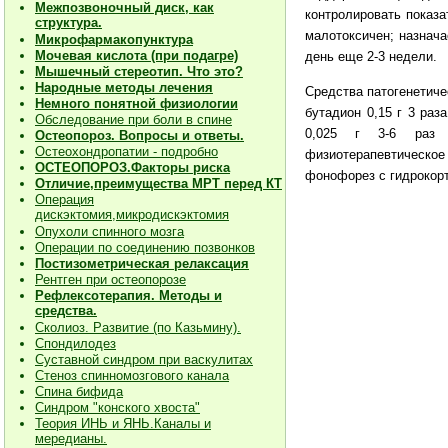
Межпозвоночный диск, как
контролировать показа
структура.
малотоксичен; назнача
Микрофармакопунктура
Мочевая кислота (при подагре)
день еще 2-3 недели.
Мышечный стереотип. Что это?
Народные методы лечения
Средства патогенетиче
Немного понятной физиологии
бутадион 0,15 г 3 раза
Обследование при боли в спине
0,025 г 3-6 раз в
Остеопороз. Вопросы и ответы.
Остеохондропатии - подробно
физиотерапевтическ
О
СТЕОПОРОЗ.Факторы риска
фонофорез с гидрокорт
Отличие,преимущества МРТ перед КТ
Операция
дискэктомия,микродискэктомия
Опухоли спинного мозга
Операции по соединению позвонков
Постизометрическая релаксация
Рентген при остеопорозе
Рефлексотерапия. Методы и
средства.
Сколиоз. Развитие (по Казьмину).
Спондилодез
Суставной синдром при васкулитах
Стеноз спинномозгового канала
Спина бифида
Синдром "конского хвоста"
Теория ИНЬ и ЯНЬ.Каналы и
мередианы.