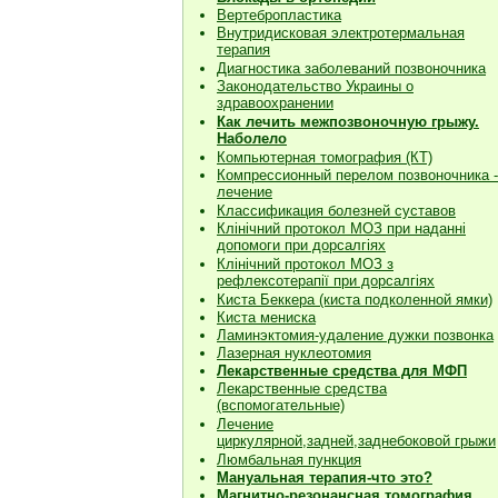
Вертебропластика
Внутридисковая электротермальная
терапия
Диагностика заболеваний позвоночника
Законодательство Украины о
здравоохранении
Как лечить межпозвоночную грыжу.
Наболело
Компьютерная томография (КТ)
Компрессионный перелом позвоночника -
лечение
Классификация болезней суставов
Клiнiчний протокол МОЗ при наданнi
допомоги при дорсалгiях
К
лiнiчний протокол МОЗ з
рефлексотерапiї при дорсалгіях
Киста Беккера (киста подколенной ямки)
Киста мениска
Ламинэктомия-удаление дужки позвонка
Лазерная нуклеотомия
Лекарственные средства для МФП
Лекарственные средства
(вспомогательные)
Лечение
циркулярной,задней,заднебоковой грыжи
Люмбальная пункция
Мануальная терапия-что это?
Магнитно-резонансная томография