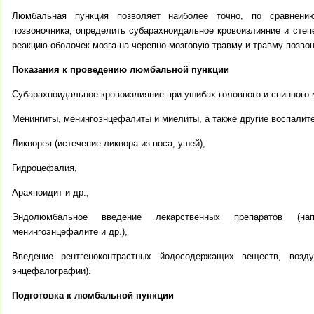
Люмбальная пункция позволяет наиболее точно, по сравнени
позвоночника, определить субарахноидальное кровоизлияние и степ
реакцию оболочек мозга на черепно-мозговую травму и травму позвон
Показания к проведению люмбальной пункции
Субарахноидальное кровоизлияние при ушибах головного и спинного 
Менингиты, менингоэнцефалиты и миелиты, а также другие воспалит
Ликворея (истечение ликвора из носа, ушей),
Гидроцефалия,
Арахноидит и др.,
Эндолюмбальное введение лекарственных препаратов (на
менингоэнцефалите и др.),
Введение рентгеноконтрастных йодосодержащих веществ, возд
энцефалографии).
Подготовка к люмбальной пункции