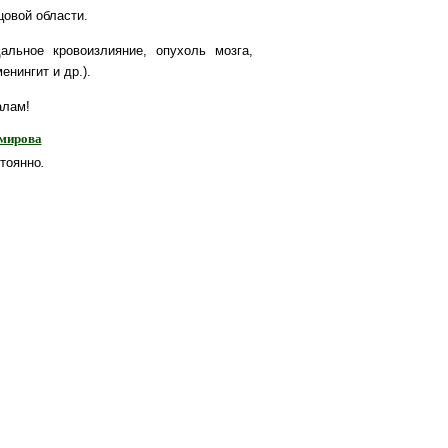
цовой области.
альное кровоизлияние, опухоль мозга,
нингит и др.).
алам!
имирова
тоянно
.