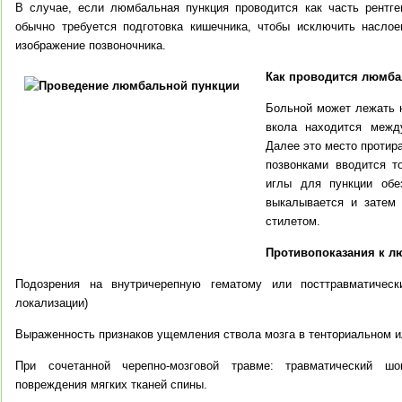
В случае, если люмбальная пункция проводится как часть рентге
обычно требуется подготовка кишечника, чтобы исключить наслое
изображение позвоночника.
Как проводится люмба
Больной может лежать н
вкола находится межд
Далее это место протир
позвонками вводится т
иглы для пункции обез
выкалывается и затем 
стилетом.
Противопоказания к л
Подозрения на внутричерепную гематому или посттравматическ
локализации)
Выраженность признаков ущемления ствола мозга в тенториальном 
При сочетанной черепно-мозговой травме: травматический шо
повреждения мягких тканей спины.