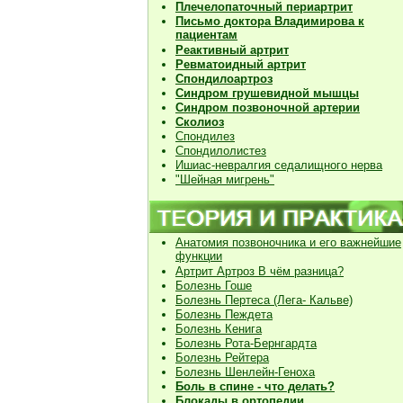
Плечелопаточный периартрит
Письмо доктора Владимирова к
пациентам
Реактивный артрит
Ревматоидный артрит
Спондилоартроз
Синдром грушевидной мышцы
Синдром позвоночной артерии
Сколиоз
Спондилез
Спондилолистез
Ишиас-невралгия седалищного нерва
"Шейная мигрень"
Анатомия позвоночника и его важнейшие
функции
Артрит Артроз В чём разница?
Болезнь Гоше
Болезнь Пертеса (Лега- Кальве)
Болезнь Пеждета
Болезнь Кенига
Болезнь Рота-Бернгардта
Болезнь Рейтера
Болезнь Шенлейн-Геноха
Боль в спине - что делать?
Блокады в ортопедии