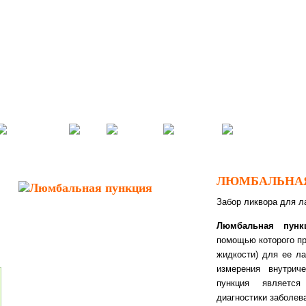
ЛЮМБАЛЬНА
Забор ликвора для л
Люмбальная пун
помощью которого пр
жидкости) для ее ла
измерения внутрич
пункция являетс
диагностики заболев