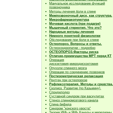
Мануальное исследование функций
позвоночника
Методы лечения боли в спине
Межпозвоночный диск, как структура.
Микрофармакопунктура
Мочевая кислота (при подагре)
Мышечный стереотип. Что это?
Народные методы лечения
Немного понятной физиологии
Обследование при боли в спине
Остеопороз. Вопросы и ответы.
Остеохондропатии - подробно
О
СТЕОПОРОЗ.Факторы риска
Отличие,преимущества МРТ перед КТ
Операция
дискэктомия,микродискэктомия
Опухоли спинного мозга
Операции по соединению позвонков
Постизометрическая релаксация
Рентген при остеопорозе
Рефлексотерапия. Методы и средства.
Сколиоз. Развитие (по Казьмину).
Спондилодез
Суставной синдром при васкулитах
Стеноз спинномозгового канала
Спина бифида
Синдром "конского хвоста"
Теория ИНЬ и ЯНЬ.Каналы и мередианы.