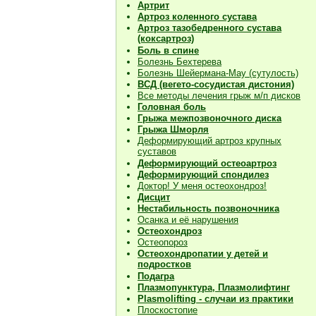
Артрит
Артроз коленного сустава
Артроз тазобедренного сустава
(коксартроз)
Боль в спине
Болезнь Бехтерева
Болезнь Шейермана-Мау (сутулость)
ВСД (вегето-сосудистая дистония)
Все методы лечения грыж м/п дисков
Головная боль
Грыжа межпозвоночного диска
Грыжа Шморля
Деформирующий артроз крупных
суставов
Деформирующий остеоартроз
Деформирующий спондилез
Доктор! У меня остеохондроз!
Дисцит
Нестабильность позвоночника
Осанка и её нарушения
Остеохондроз
Остеопороз
Остеохондропатии у детей и
подростков
Подагра
Плазмопунктура, Плазмолифтинг
Plasmolifting - случаи из практики
Плоскостопие