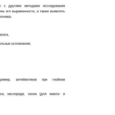
ю с другими методами исследования
ень его выраженности, а также выявлять
очника.
мозга,
ельные осложнения,
пример, антибиотиков при гнойном
уха, кислорода, озона (для миело- и