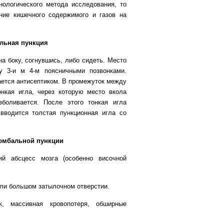
нологического метода исследования, то
ние кишечного содержимого и газов на
льная пункция
а боку, согнувшись, либо сидеть. Место
у 3-и м 4-м поясничными позвонками.
ается антисептиком. В промежуток между
онкая игла, через которую место вкола
боливается. После этого тонкая игла
вводится толстая пункционная игла со
юмбальной пункции
ий абсцесс мозга (особенно височной
или большом затылочном отверстии.
к, массивная кровопотеря, обширные