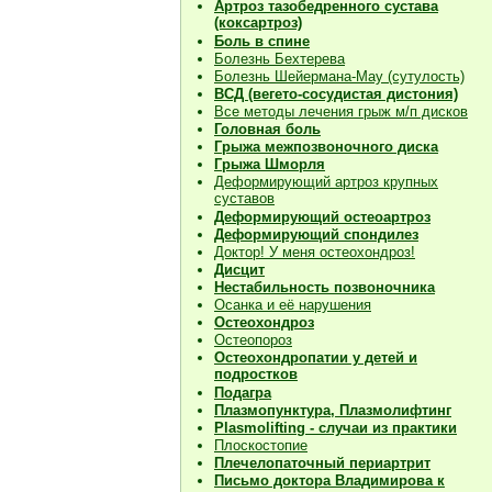
Артроз тазобедренного сустава
(коксартроз)
Боль в спине
Болезнь Бехтерева
Болезнь Шейермана-Мау (сутулость)
ВСД (вегето-сосудистая дистония)
Все методы лечения грыж м/п дисков
Головная боль
Грыжа межпозвоночного диска
Грыжа Шморля
Деформирующий артроз крупных
суставов
Деформирующий остеоартроз
Деформирующий спондилез
Доктор! У меня остеохондроз!
Дисцит
Нестабильность позвоночника
Осанка и её нарушения
Остеохондроз
Остеопороз
Остеохондропатии у детей и
подростков
Подагра
Плазмопунктура, Плазмолифтинг
Plasmolifting - случаи из практики
Плоскостопие
Плечелопаточный периартрит
Письмо доктора Владимирова к