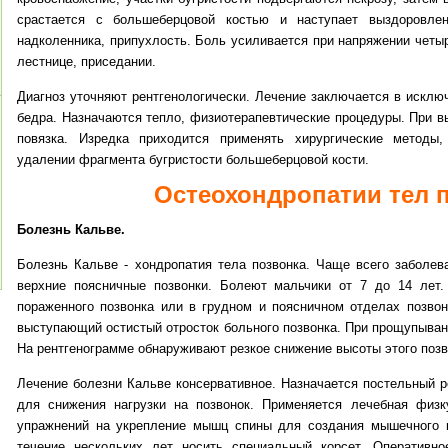
срастается с большеберцовой костью и наступает выздоровле
надколенника, припухлость. Боль усиливается при напряжении четы
лестнице, приседании.
Диагноз уточняют рентгенологически. Лечение заключается в исклю
бедра. Назначаются тепло, физиотерапевтические процедуры. При в
повязка. Изредка приходится применять хирургические методы
удалении фрагмента бугристости большеберцовой кости.
Остеохондропатии тел 
Болезнь Кальве.
Болезнь Кальве - хондропатия тела позвонка. Чаще всего заболе
верхние поясничные позвонки. Болеют мальчики от 7 до 14 лет.
пораженного позвонка или в грудном и поясничном отделах позво
выступающий остистый отросток больного позвонка. При прощупывани
На рентгенограмме обнаруживают резкое снижение высоты этого позв
Лечение болезни Кальве консервативное. Назначается постельный р
для снижения нагрузки на позвонок. Применяется лечебная физку
упражнений на укрепление мышц спины для создания мышечного к
течение нескольких лет носить специальный корсет. Оперативно