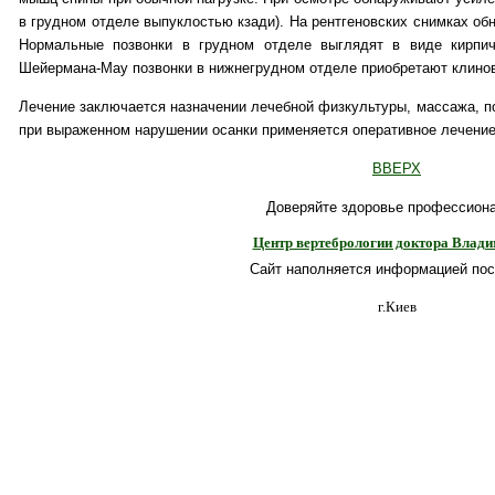
в грудном отделе выпуклостью кзади). На рентгеновских снимках о
Нормальные позвонки в грудном отделе выглядят в виде кирпич
Шейермана-Мау позвонки в нижнегрудном отделе приобретают клино
Лечение заключается назначении лечебной физкультуры, массажа, п
при выраженном нарушении осанки применяется оперативное лечение
ВВЕРХ
Доверяйте здоровье профессион
Центр вертебрологии доктора Влад
Сайт наполняется информацией пос
г.Киев
о лечим
Точка зрения
Методы лечения
Ликбез
Совет врача