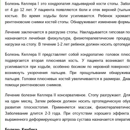
Болезнь Келлера I это хондропатия ладьевидной кости стопы. Забо
от 4 до 12 лет. У пациента появляются боли и отек верхней (тыль
костью. Во время ходьбы боли усиливаются. Ребенок хромает
рентгеновские снимки костей стопы. Обнаруживают изменение формы
Лечение заключается в разгрузке стопы. Накладывается гипсовая по
назначается лечебная физкультура, физиотерапевтические процед
нагрузки на стопу. В течение 1-2 лет ребенок должен носить ортопед
Болезнь Келлера II представляет собой хондропатию головок плю
подвергается вторая плюсневая кость. У пациента возникают б
усиливаются при ходьбе, особенно босиком по неровной поверхнос
возникнуть укорочения пальцев. При прощупывании обнаружива
пальцев. Головки плюсневых костей увеличиваются в размерах. Диа
помощи рентгеновских снимков.
Лечение болезни Келлера II консервативное. Стопу разгружают. Дл
на один месяц. Затем ребенок должен носить ортопедическую обу
развития плоскостопия. Применяется массаж, физиотерапевтиче
Заболевание длится 2-3 года. При отсутствии хорошего эффекта 
выраженного деформирующего артроза сустава назначается оператив
Болезнь Кинбека.