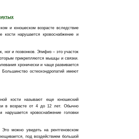
инутых
ском и юношеском возрасте вследствие
ке кости нарушается кровоснабжение и
, ног и позвонков. Эпифиз – это участок
 которым прикрепляются мышцы и связки.
олевания хронически и чаще развивается
. Большинство остеохондропатий имеют
енной кости называют еще юношеский
ки в возрасте от 4 до 12 лет. Обычно
ем нарушается кровоснабжение головки
. Это можно увидеть на рентгеновском
плющивается, под воздействием большой