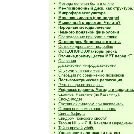
Методы лечения боли в спине
Межпозвоночный диск, как структура.
Микрофармакопунктура
Мочевая кислота (при подагре)
Мышечный стереотип. Что это?
Народные методы лечения
Немного понятной физиологии
Обследование при боли в спине
Остеопороз. Вопросы и ответы.
Остеохондропатии - подробно
О
СТЕОПОРОЗ.Факторы риска
Отличие,преимущества МРТ перед КТ
Операция
дискэктомия,микродискэктомия
Опухоли спинного мозга
Операции по соединению позвонков
Постизометрическая релаксация
Рентген при остеопорозе
Рефлексотерапия. Методы и средства.
Сколиоз. Развитие (по Казьмину).
Спондилодез
Суставной синдром при васкулитах
Стеноз спинномозгового канала
Спина бифида
Синдром "конского хвоста"
Теория ИНЬ и ЯНЬ.Каналы и мередианы.
Тайна врачей-убийц
Упражнения для осанки
-статика