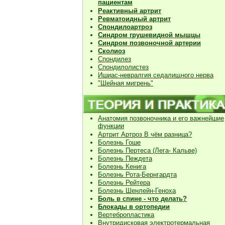
пациентам
Реактивный артрит
Ревматоидный артрит
Спондилоартроз
Синдром грушевидной мышцы
Синдром позвоночной артерии
Сколиоз
Спондилез
Спондилолистез
Ишиас-невралгия седалищного нерва
"Шейная мигрень"
Анатомия позвоночника и его важнейшие
функции
Артрит Артроз В чём разница?
Болезнь Гоше
Болезнь Пертеса (Лега- Кальве)
Болезнь Пеждета
Болезнь Кенига
Болезнь Рота-Бернгардта
Болезнь Рейтера
Болезнь Шенлейн-Геноха
Боль в спине - что делать?
Блокады в ортопедии
Вертебропластика
Внутридисковая электротермальная