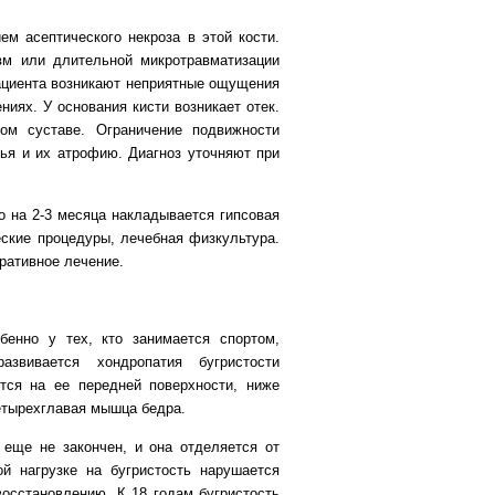
ем асептического некроза в этой кости.
вм или длительной микротравматизации
 пациента возникают неприятные ощущения
ниях. У основания кисти возникает отек.
ном суставе. Ограничение подвижности
ья и их атрофию. Диагноз уточняют при
го на 2-3 месяца накладывается гипсовая
еские процедуры, лечебная физкультура.
ративное лечение.
бенно у тех, кто занимается спортом,
звивается хондропатия бугристости
тся на ее передней поверхности, ниже
етырехглавая мышца бедра.
 еще не закончен, и она отделяется от
й нагрузке на бугристость нарушается
восстановлению. К 18 годам бугристость