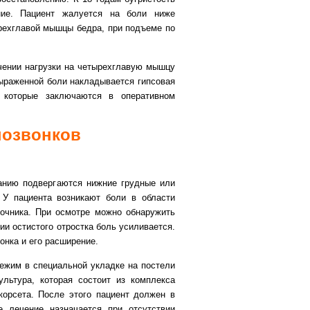
ние. Пациент жалуется на боли ниже
рехглавой мышцы бедра, при подъеме по
чении нагрузки на четырехглавую мышцу
ыраженной боли накладывается гипсовая
, которые заключаются в оперативном
позвонков
ванию подвергаются нижние грудные или
 У пациента возникают боли в области
ночника. При осмотре можно обнаружить
и остистого отростка боль усиливается.
онка и его расширение.
ежим в специальной укладке на постели
льтура, которая состоит из комплекса
орсета. После этого пациент должен в
е лечение назначается при отсутствии