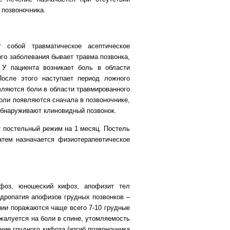
 позвоночника.
собой травматическое асептическое
ого заболевания бывает травма позвонка,
 У пациента возникает боль в области
После этого наступает период ложного
вляются боли в области травмированного
Боли появляются сначала в позвоночнике,
обнаруживают клиновидный позвонок.
т постельный режим на 1 месяц. Постель
тем назначается физиотерапевтическое
ифоз, юношеский кифоз, апофизит тел
ндропатия апофизов грудных позвонков –
нии поражаются чаще всего 7-10 грудные
 жалуется на боли в спине, утомляемость
ие грудного кифоза (изгиб позвоночника