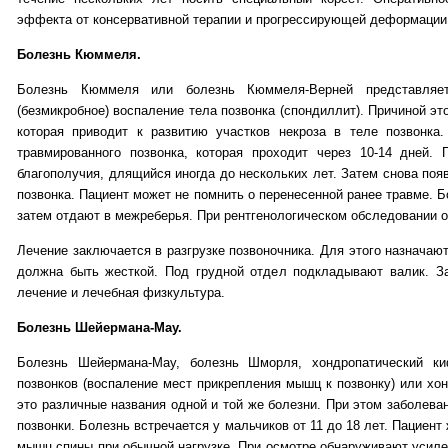
эффекта от консервативной терапии и прогрессирующей деформации
Болезнь Кюммеля.
Болезнь Кюммеля или болезнь Кюммеля-Верней представляет 
(безмикробное) воспаление тела позвонка (спондиллит). Причиной эт
которая приводит к развитию участков некроза в теле позвонка.
травмированного позвонка, которая проходит через 10-14 дней. 
благополучия, длящийся иногда до нескольких лет. Затем снова поя
позвонка. Пациент может не помнить о перенесенной ранее травме. 
затем отдают в межреберья. При рентгенологическом обследовании 
Лечение заключается в разгрузке позвоночника. Для этого назначаю
должна быть жесткой. Под грудной отдел подкладывают валик. За
лечение и лечебная физкультура.
Болезнь Шейермана-Мау.
Болезнь Шейермана-Мау, болезнь Шморля, хондропатический к
позвонков (воспаление мест прикрепления мышц к позвонку) или хо
это различные названия одной и той же болезни. При этом заболева
позвонки. Болезнь встречается у мальчиков от 11 до 18 лет. Пациент
мышц спины при обычной нагрузке. При осмотре обнаруживают усилен