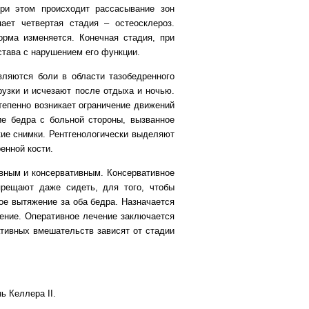
ри этом происходит рассасывание зон
пает четвертая стадия – остеосклероз.
орма изменяется. Конечная стадия, при
тава с нарушением его функции.
вляются боли в области тазобедренного
рузки и исчезают после отдыха и ночью.
тепенно возникает ограничение движений
ие бедра с больной стороны, вызванное
ие снимки. Рентгенологически выделяют
енной кости.
вным и консервативным. Консервативное
прещают даже сидеть, для того, чтобы
ое вытяжение за оба бедра. Назначается
ение. Оперативное лечение заключается
тивных вмешательств зависят от стадии
ь Келлера II.