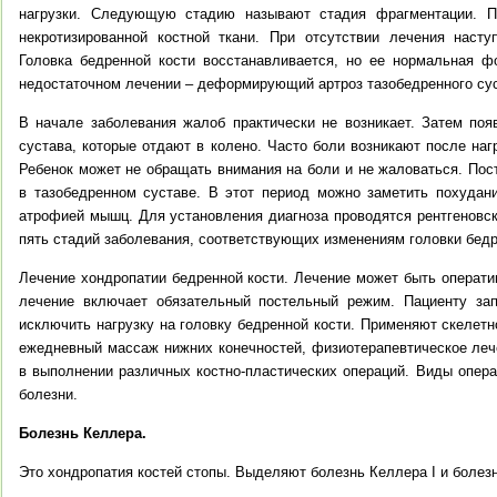
нагрузки. Следующую стадию называют стадия фрагментации. П
некротизированной костной ткани. При отсутствии лечения насту
Головка бедренной кости восстанавливается, но ее нормальная ф
недостаточном лечении – деформирующий артроз тазобедренного сус
В начале заболевания жалоб практически не возникает. Затем поя
сустава, которые отдают в колено. Часто боли возникают после наг
Ребенок может не обращать внимания на боли и не жаловаться. Пос
в тазобедренном суставе. В этот период можно заметить похудан
атрофией мышц. Для установления диагноза проводятся рентгеновск
пять стадий заболевания, соответствующих изменениям головки бедр
Лечение хондропатии бедренной кости. Лечение может быть операти
лечение включает обязательный постельный режим. Пациенту за
исключить нагрузку на головку бедренной кости. Применяют скелетн
ежедневный массаж нижних конечностей, физиотерапевтическое леч
в выполнении различных костно-пластических операций. Виды опера
болезни.
Болезнь Келлера.
Это хондропатия костей стопы. Выделяют болезнь Келлера I и болезн