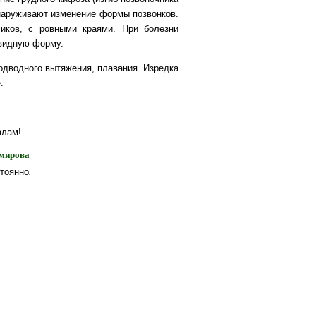
бнаруживают изменение формы позвонков.
иков, с ровными краями. При болезни
видную форму.
одводного вытяжения, плавания. Изредка
.
алам!
имирова
тоянно
.
Фото галерея
Контакты