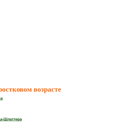
ростковом возрасте
са
да-Шлаттера