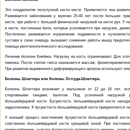
Это хондропатия полулунной кости кисти. Проявляется она развити
Развивается заболевание у мужчин 25-40 лет после больших тра
кисти, при работе с большой физической нагрузкой на кисти рук. У
в кисти, постоянные боли, которые усиливаются при нагрузке, движе
Постепенно развивается ограничение подвижности в лучезапяст
сустава в свою очередь вызывает снижение работы мышц предплеч
помощи рентгенологического исследования.
Лечение болезни Кинбека. Нагрузку на кость ограничивают. Для это
повязка. После снятия гипса назначается массаж, физиотерапевтич
При развитии выраженного деформирующего артроза используют опе
Болезнь Шлаттера или болезнь Остгуда-Шлаттера.
Болезнь Шлаттера возникает у мальчиков от 12 до 16 лет, осо
спортивными танцами, балетом. Под усиленной нагрузкой ра
большеберцовой кости. Бугристость большеберцовой кости находи
надколенника. К бугристости большеберцовой кости прикрепляется ч
У юношей процесс окостенения бугристости большеберцовой кости
собственно большеберцовой кости хрящевой зоной. При постоянно
кровоснабжение, участки бугристости подвергаются некрозу, затем 