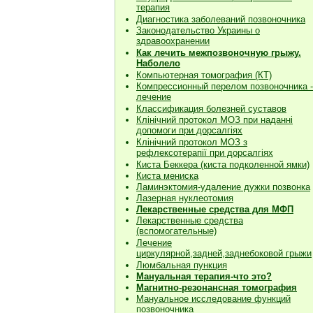
терапия
Диагностика заболеваний позвоночника
Законодательство Украины о
здравоохранении
Как лечить межпозвоночную грыжу.
Наболело
Компьютерная томография (КТ)
Компрессионный перелом позвоночника -
лечение
Классификация болезней суставов
Клiнiчний протокол МОЗ при наданнi
допомоги при дорсалгiях
К
лiнiчний протокол МОЗ з
рефлексотерапiї при дорсалгіях
Киста Беккера (киста подколенной ямки)
Киста мениска
Ламинэктомия-удаление дужки позвонка
Лазерная нуклеотомия
Лекарственные средства для МФП
Лекарственные средства
(вспомогательные)
Лечение
циркулярной,задней,заднебоковой грыжи
Люмбальная пункция
Мануальная терапия-что это?
Магнитно-резонансная томография
Мануальное исследование функций
позвоночника