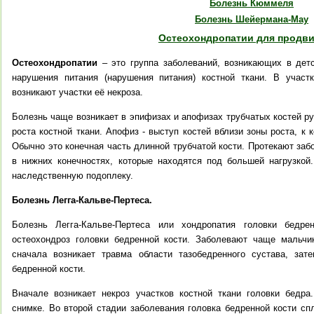
Болезнь Кюммеля
Болезнь Шейермана-Мау
Остеохондропатии для продв
О
стеохондропатии
– это группа заболеваний, возникающих в дет
нарушения питания (нарушения питания) костной ткани. В участ
возникают участки её некроза.
Болезнь чаще возникает в эпифизах и апофизах трубчатых костей рук
роста костной ткани. Апофиз - выступ костей вблизи зоны роста, к
Обычно это конечная часть длинной трубчатой кости. Протекают заб
в нижних конечностях, которые находятся под большей нагрузкой
наследственную подоплеку.
Болезнь Легга-Кальве-Пертеса.
Болезнь Легга-Кальве-Пертеса или хондропатия головки бедр
остеохондроз головки бедренной кости. Заболевают чаще мальчи
сначала возникает травма области тазобедренного сустава, зат
бедренной кости.
Вначале возникает некроз участков костной ткани головки бедра
снимке. Во второй стадии заболевания головка бедренной кости с