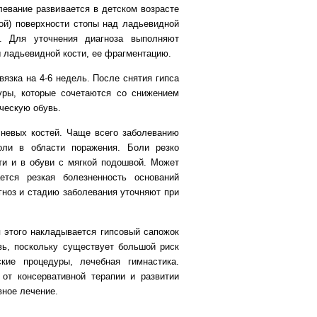
левание развивается в детском возрасте
ной) поверхности стопы над ладьевидной
. Для уточнения диагноза выполняют
 ладьевидной кости, ее фрагментацию.
вязка на 4-6 недель. После снятия гипса
уры, которые сочетаются со снижением
ическую обувь.
сневых костей. Чаще всего заболеванию
оли в области поражения. Боли резко
ти и в обуви с мягкой подошвой. Может
ется резкая болезненность оснований
гноз и стадию заболевания уточняют при
я этого накладывается гипсовый сапожок
вь, поскольку существует большой риск
ские процедуры, лечебная гимнастика.
от консервативной терапии и развитии
ное лечение.