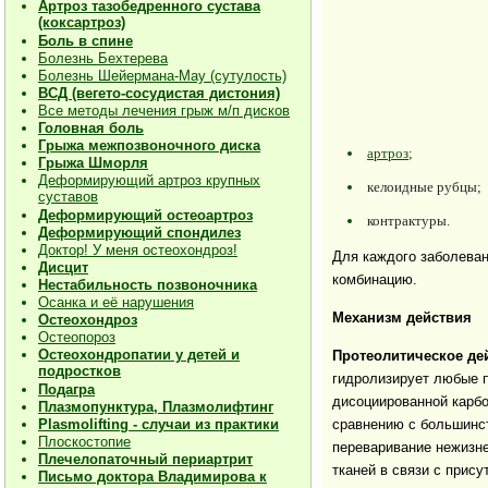
Артроз тазобедренного сустава
(коксартроз)
Боль в спине
Болезнь Бехтерева
Болезнь Шейермана-Мау (сутулость)
ВСД (вегето-сосудистая дистония)
Все методы лечения грыж м/п дисков
Головная боль
Грыжа межпозвоночного диска
артроз
;
Грыжа Шморля
Деформирующий артроз крупных
келоидные рубцы;
суставов
Деформирующий остеоартроз
контрактуры.
Деформирующий спондилез
Доктор! У меня остеохондроз!
Для каждого заболева
Дисцит
комбинацию.
Нестабильность позвоночника
Осанка и её нарушения
Механизм действия
Остеохондроз
Остеопороз
Остеохондропатии у детей и
Протеолитическое де
подростков
гидролизирует любые п
Подагра
дисоциированной карбо
Плазмопунктура, Плазмолифтинг
сравнению с большинст
Plasmolifting - случаи из практики
Плоскостопие
переваривание нежизн
Плечелопаточный периартрит
тканей в связи с прис
Письмо доктора Владимирова к