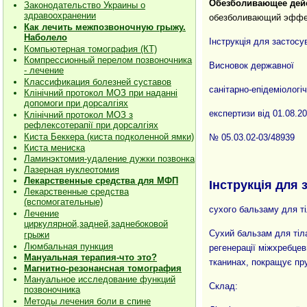
Обезболивающее дей
Законодательство Украины о
здравоохранении
обезболивающий эффе
Как лечить межпозвоночную грыжу.
Наболело
Інструкція для застос
Компьютерная томография (КТ)
Компрессионный перелом позвоночника
Висновок державної
- лечение
Классификация болезней суставов
санітарно-епідеміологіч
Клiнiчний протокол МОЗ при наданнi
допомоги при дорсалгiях
експертизи від 01.08.20
К
лiнiчний протокол МОЗ з
рефлексотерапiї при дорсалгіях
Киста Беккера (киста подколенной ямки)
№ 05.03.02-03/48939
Киста мениска
Ламинэктомия-удаление дужки позвонка
Лазерная нуклеотомия
Лекарственные средства для МФП
Інструкція для
Лекарственные средства
(вспомогательные)
сухого бальзаму для ті
Лечение
циркулярной,задней,заднебоковой
Сухий бальзам для тіла
грыжи
Люмбальная пункция
регенерації міжхребцев
Мануальная терапия-что это?
тканинах, покращує пру
Магнитно-резонансная томография
Мануальное исследование функций
Склад:
позвоночника
Методы лечения боли в спине