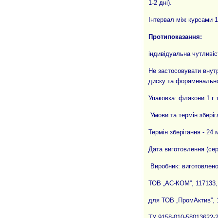
1-2 дні).
Інтервал між курсами 1-
Протипоказання:
індивідуальна чутливіс
Не застосовувати внутр
диску та фораменально
Упаковка: флакони 1 г 
Умови та термін зберіга
Термін зберігання - 24 
Дата виготовлення (сер
Виробник: виготовлено 
ТОВ „АС-КОМ”, 117133, 
для ТОВ „ПромАктив”, 1
ТУ 9158-010-58013622-