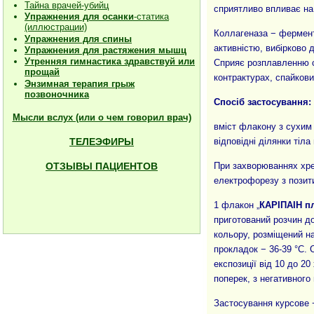
Тайна врачей-убийц
сприятливо впливає на
Упражнения для осанки
-статика
(иллюстрации)
Коллагеназа − фермент
Упражнения для спины
активністю, вибірково 
Упражнения для растяжения мышц
Утренняя гимнастика здравствуй или
Сприяє розплавленню с
прощай
контрактурах, спайкови
Энзимная терапия грыж
позвоночника
Спосіб застосування:
Мысли вслух (или о чем говорил врач)
вміст флакону з сухим
відповідні ділянки тіл
ТЕЛЕЭФИРЫ
При захворюваннях хре
ОТЗЫВЫ ПАЦИЕНТОВ
електрофорезу з позит
1 флакон „
КАРІПАІН п
приготований розчин до
кольору, розміщений н
прокладок − 36-39 °С. 
експозиції від 10 до 2
поперек, з негативного
Застосування курсове −