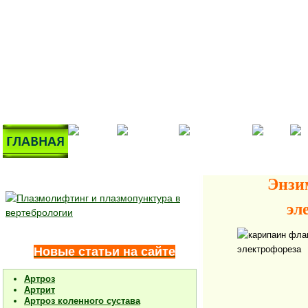
Энзимная 
эл
Новые статьи на сайте
Артроз
Артрит
Артроз коленного сустава