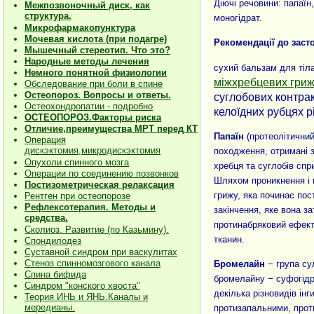
Діючі речовини: папаїн
Межпозвоночный диск, как
структура.
моногідрат.
Микрофармакопунктура
Мочевая кислота (при подагре)
Рекомендації до заст
Мышечный стереотип. Что это?
Народные методы лечения
сухий бальзам для тіл
Немного понятной физиологии
міжхребцевих гри
Обследование при боли в спине
Остеопороз. Вопросы и ответы.
суглобових контрак
Остеохондропатии - подробно
келоїдних рубцях 
О
СТЕОПОРОЗ.Факторы риска
Отличие,преимущества МРТ перед КТ
Папаїн
(протеолітични
Операция
дискэктомия,микродискэктомия
походження, отримані 
Опухоли спинного мозга
хребця та суглобів спр
Операции по соединению позвонков
Шляхом проникнення і 
Постизометрическая релаксация
грижу, яка починає пос
Рентген при остеопорозе
Рефлексотерапия. Методы и
закінчення, яке вона з
средства.
протинабряковий ефект
Сколиоз. Развитие (по Казьмину).
тканин.
Спондилодез
Суставной синдром при васкулитах
Стеноз спинномозгового канала
Бромелайн
− група су
Спина бифида
бромелайну − суфогідр
Синдром "конского хвоста"
декілька різновидів ін
Теория ИНЬ и ЯНЬ.Каналы и
мередианы.
протизапальними, прот