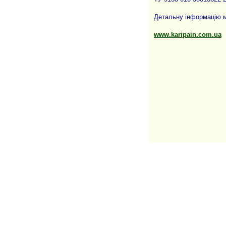
Детальну інформацію м
www.karipain.com.ua