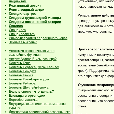
установлено, что наиб
пациентам
Реактивный артрит
некротизированная час
Ревматоидный артрит
Спондилоартроз
Репаративное действ
Синдром грушевидной мышцы
приводит к умеренному
Синдром позвоночной артерии
Сколиоз
для ангиогенеза и ост
Спондилез
трофическую роль пуль
Спондилолистез
Ишиас-невралгия седалищного нерва
"Шейная мигрень"
Противовоспалительн
Анатомия позвоночника и его
иммунные и неиммунны
важнейшие функции
Артрит Артроз В чём разница?
простагландины, гапто
Болезнь Гоше
воспаление (метаболиз
Болезнь Пертеса (Лега- Кальве)
крови). Поддерживая 
Болезнь Пеждета
Болезнь Кенига
его в хроническую фор
Болезнь Рота-Бернгардта
Болезнь Рейтера
Улучшение микроцир
Болезнь Шенлейн-Геноха
фибринолитическую акт
Боль в спине - что делать?
воспалении в соединит
Блокады в ортопедии
Вертебропластика
воспаления, что обесп
Внутридисковая электротермальная
отека.
терапия
Диагностика заболеваний позвоночника