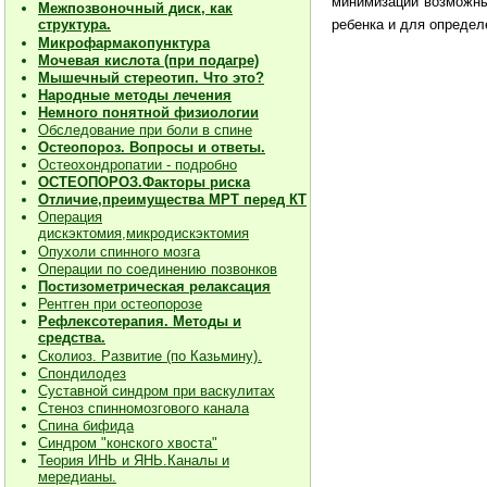
минимизации возможны
Межпозвоночный диск, как
ребенка и для определ
структура.
Микрофармакопунктура
Мочевая кислота (при подагре)
Мышечный стереотип. Что это?
Народные методы лечения
Немного понятной физиологии
Обследование при боли в спине
Остеопороз. Вопросы и ответы.
Остеохондропатии - подробно
О
СТЕОПОРОЗ.Факторы риска
Отличие,преимущества МРТ перед КТ
Операция
дискэктомия,микродискэктомия
Опухоли спинного мозга
Операции по соединению позвонков
Постизометрическая релаксация
Рентген при остеопорозе
Рефлексотерапия. Методы и
средства.
Сколиоз. Развитие (по Казьмину).
Спондилодез
Суставной синдром при васкулитах
Стеноз спинномозгового канала
Спина бифида
Синдром "конского хвоста"
Теория ИНЬ и ЯНЬ.Каналы и
мередианы.