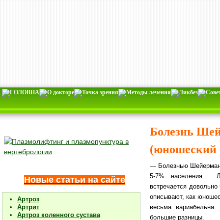
Болезнь Шей
(юношеский о
— Болезнью Шейермана
5-7% населения. Л
Новые статьи на сайте
встречается довольно 
описывают, как юношес
Артроз
весьма вариабельна.
Н
Артрит
Артроз коленного сустава
большие разницы.