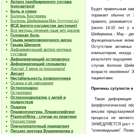
Артроз тазобедренного сустава
(коксартроз)
Будет правильным зам
Боль в спине
поражает обычно от 
Болезнь Бехтерева
Болезнь Шейермана-Мау (сутулость)
правило, развивается
ВСД (вегето-сосудистая дистония)
(около 14-15 лет у м
Все методы лечения грыж м/п дисков
Шейермана - Мау - дв
Головная боль
Грыжа межпозвоночного диска
функциональные момен
Грыжа Шморля
Остутствие активных
Деформирующий артроз крупных
компьютером, иногда 
суставов
результате ощущение 
Деформирующий остеоартроз
Деформирующий спондилез
случае болезни Шейе
Доктор! У меня остеохондроз!
возрасте неизбежно! 
Дисцит
пациентами.
Нестабильность позвоночника
Осанка и её нарушения
Остеохондроз
Причины сутулости и
Остеопороз
Остеохондропатии у детей и
Такая деформация 
подростков
(морфологическое) об
Подагра
весьма предсказуемой
Плазмопунктура, Плазмолифтинг
Plasmolifting - случаи из практики
процесса не являетс
Плоскостопие
ЗАМЕДЛЯЕТСЯ рост тел
Плечелопаточный периартрит
"клиновидными". Позво
Письмо доктора Владимирова к