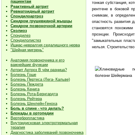
пациентам
тонкая субстанция, ко
Реактивный артрит
рентгене в боковой п
Ревматоидный артрит
снимкам, в определен
Спондилоартроз
Синдром грушевидной мышцы
опастность развития д
Синдром позвоночной артерии
становятся похожими
Сколиоз
проэкции. Происходи
Спондилез
Спондилолистез
"замыкательных пласти
Ишиас-невралгия седалищного нерва
нельзя. Строительство
"Шейная мигрень"
Анатомия позвоночника и его
важнейшие функции
Артрит Артроз В чём разница?
Болезнь Гоше
Болезнь Пертеса (Лега- Кальве)
Болезнь Пеждета
Болезнь Кенига
Болезнь Рота-Бернгардта
Болезнь Рейтера
Болезнь Шенлейн-Геноха
Боль в спине - что делать?
Блокады в ортопедии
Вертебропластика
Внутридисковая электротермальная
терапия
Диагностика заболеваний позвоночника