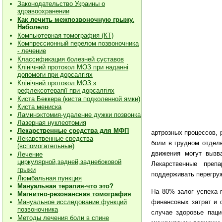
Законодательство Украины о
здравоохранении
Как лечить межпозвоночную грыжу.
Наболело
Компьютерная томография (КТ)
Компрессионный перелом позвоночника
- лечение
Классификация болезней суставов
Клiнiчний протокол МОЗ при наданнi
допомоги при дорсалгiях
К
лiнiчний протокол МОЗ з
рефлексотерапiї при дорсалгіях
Киста Беккера (киста подколенной ямки)
Киста мениска
Ламинэктомия-удаление дужки позвонка
Лазерная нуклеотомия
Лекарственные средства для МФП
артрозных процессов,
Лекарственные средства
боли в грудном отдел
(вспомогательные)
движения могут вызв
Лечение
циркулярной,задней,заднебоковой
Лекарственные преп
грыжи
поддерживать перегру
Люмбальная пункция
Мануальная терапия-что это?
На 80% залог успеха 
Магнитно-резонансная томография
финансовых затрат и с
Мануальное исследование функций
позвоночника
случае здоровье пац
Методы лечения боли в спине