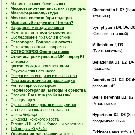
Методы лечения боли в спине
Межпозвоночный диск, как структура.
Chamomilla f, D3
(Ром
Микрофармакопунктура
аптечная)
Мочевая кислота (при подагре)
Мышечный стереотип. Что это?
Symphytum D4, D6, D
Народные методы лечения
Немного понятной физиологии
(Окопник аптечный)
Обследование при боли в спине
Остеопороз. Вопросы и ответы.
Millefolium f, D3
Остеохондропатии - подробно
(Тысячелистник)
О
СТЕОПОРОЗ.Факторы риска
Отличие,преимущества МРТ перед КТ
Операция
Belladonna D1, D2, D4
дискэктомия,микродискэктомия
(Красавка)
Опухоли спинного мозга
Операции по соединению позвонков
Aconitum D1, D2, D3
(
Постизометрическая релаксация
Рентген при остеопорозе
реповидный)
Рефлексотерапия. Методы и средства.
Сколиоз. Развитие (по Казьмину).
Bellis perennis D1, D2
Спондилодез
(Маргаритка)
Суставной синдром при васкулитах
Стеноз спинномозгового канала
Спина бифида
Hypericum D2, D6
(Зве
Синдром "конского хвоста"
продырявленный)
Теория ИНЬ и ЯНЬ.Каналы и мередианы.
Тайна врачей-убийц
Echinacea angustifolia f
Упражнения для осанки
-статика