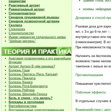
травмы глаза, вос
пациентам
Реактивный артрит
экземы, нейродерм
Ревматоидный артрит
Спондилоартроз
Синдром грушевидной мышцы
Дозировка и способ пр
Синдром позвоночной артерии
Сколиоз
Разовая доза для взрос
Спондилез
мл, с 3-х до 6-ти лет – 
Спондилолистез
внутрисуставно или пе
Ишиас-невралгия седалищного нерва
"Шейная мигрень"
(гомеосиниатрия). В о
При невозможности пар
Наложить на беспокоящи
Анатомия позвоночника и его важнейшие
возможно также наложе
функции
тампонов с мазью во вл
Артрит Артроз В чём разница?
Болезнь Гоше
Болезнь Пертеса (Лега- Кальве)
Противопоказания
Болезнь Пеждета
Болезнь Кенига
Повышеная чувствитель
Болезнь Рота-Бернгардта
Болезнь Рейтера
Побочные эффекты
Болезнь Шенлейн-Геноха
Боль в спине - что делать?
В отдельных случаях в
Блокады в ортопедии
Вертебропластика
Взаимодействие с дру
Внутридисковая электротермальная