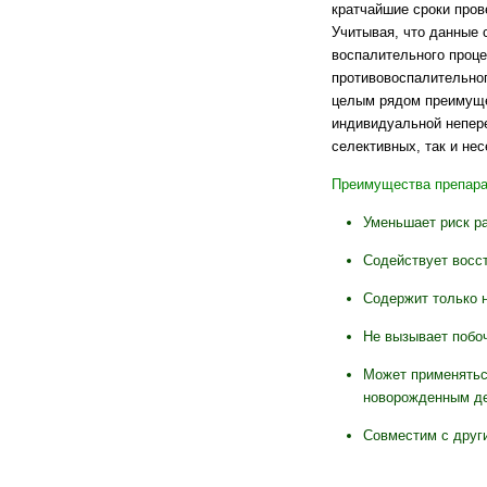
кратчайшие сроки пров
Учитывая, что данные 
воспалительного проце
противовоспалительног
целым рядом преимущес
индивидуальной непере
селективных, так и не
Преимущества препара
Уменьшает риск р
Содействует восс
Содержит только н
Не вызывает побо
Может применятьс
новорожденным д
Совместим с друг