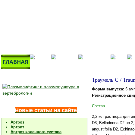
Траумель С / Trau
Форма выпуска:
5 амп
Регистрационное сви
Состав
Новые статьи на сайте
2,2 мл раствора для ин
Артроз
D3, Belladonna D2 по 2,
Артрит
angustifolia D2, Echina
Артроз коленного сустава