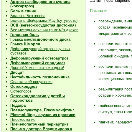
1,1 мл; Hepar sulphuri
Артроз тазобедренного сустава
(коксартроз)
Показания
Боль в спине
Болезнь Бехтерева
Болезнь Шейермана-Мау (сутулость)
повреждение, выви
ВСД (вегето-сосудистая дистония)
острая черепно-мо
Все методы лечения грыж м/п дисков
микротравматичес
Головная боль
Грыжа межпозвоночного диска
воспалительные и 
Грыжа Шморля
Деформирующий артроз крупных
стилоидит, эпикон
суставов
болевой синдром п
Деформирующий остеоартроз
Деформирующий спондилез
воспалительные п
Доктор! У меня остеохондроз!
Дисцит
профилактика пос
Нестабильность позвоночника
инфекционных осл
Осанка и её нарушения
Остеохондроз
реабилитация пос
Остеопороз
острый и хроничес
Остеохондропатии у детей и
подростков
Подагра
гнойные воспалит
Плазмопунктура, Плазмолифтинг
фистул, язвы голе
Plasmolifting - случаи из практики
Плоскостопие
гингивит, парадонт
Плечелопаточный периартрит
Письмо доктора Владимирова к