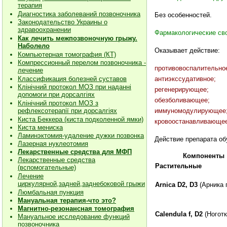
терапия
Диагностика заболеваний позвоночника
Без особенностей.
Законодательство Украины о
здравоохранении
Фармакологические св
Как лечить межпозвоночную грыжу.
Наболело
Оказывает действие:
Компьютерная томография (КТ)
Компрессионный перелом позвоночника -
противовоспалительно
лечение
антиэкссудативное;
Классификация болезней суставов
Клiнiчний протокол МОЗ при наданнi
регенерирующее;
допомоги при дорсалгiях
обезболивающее;
К
лiнiчний протокол МОЗ з
иммуномодулирующее
рефлексотерапiї при дорсалгіях
Киста Беккера (киста подколенной ямки)
кровоостанавливающее
Киста мениска
Ламинэктомия-удаление дужки позвонка
Действие препарата о
Лазерная нуклеотомия
Лекарственные средства для МФП
Компоненты
Лекарственные средства
Растительные
(вспомогательные)
Лечение
циркулярной,задней,заднебоковой грыжи
Arnica D2, D3
(Арника 
Люмбальная пункция
Мануальная терапия-что это?
Магнитно-резонансная томография
Calendula f, D2
(Ноготк
Мануальное исследование функций
позвоночника