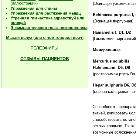
(иллюстрации)
(Эхинацея узколистная
Упражнения для спины
Упражнения для растяжения мышц
Echinacea purpurea f,
Утренняя гимнастика здравствуй или
(Эхинацея пурпурная)
прощай
Энзимная терапия грыж позвоночника
Hamamelis f, D1, D2
Мысли вслух (или о чем говорил врач)
(Гамамелис виргинский
ТЕЛЕЭФИРЫ
Минеральные
ОТЗЫВЫ ПАЦИЕНТОВ
Mercurius solubilis
Hahnemanni D6, D8
(растворимая ртуть Га
Hepar sulphuris D6, D
(серная кальциевая пе
Способность препарата
тканей, купировать бо
способствовать остано
острых травмах. Такж
возможные осложнения 