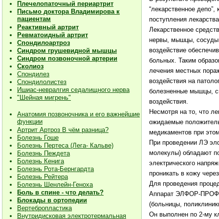
Плечелопаточный периартрит
“лекарственное депо”, 
Письмо доктора Владимирова к
пациентам
поступления лекарства
Реактивный артрит
Лекарственное средств
Ревматоидный артрит
нервы, мышцы, сосуды,
Спондилоартроз
воздействие обеспечи
Синдром грушевидной мышцы
Синдром позвоночной артерии
больных. Таким образо
Сколиоз
лечения местных пораж
Спондилез
воздействия на патоло
Спондилолистез
Ишиас-невралгия седалищного нерва
болезненные мышцы, св
"Шейная мигрень"
воздействия.
Несмотря на то, что л
Анатомия позвоночника и его важнейшие
функции
ожидаемые положитель
Артрит Артроз В чём разница?
медикаментов при этом
Болезнь Гоше
При проведении ЛЭ эл
Болезнь Пертеса (Лега- Кальве)
молекулы) обладают п
Болезнь Пеждета
Болезнь Кенига
электрического напряж
Болезнь Рота-Бернгардта
проникать в кожу чере
Болезнь Рейтера
Для проведения проце
Болезнь Шенлейн-Геноха
Боль в спине - что делать?
Аппарат ЭЛФОР-ПРОФ п
Блокады в ортопедии
(больницы, поликлиник
Вертебропластика
Он выполнен по 2-му кл
Внутридисковая электротермальная