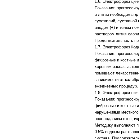
1.6. Электрофорез цинк
Показания: прогрессир
и литий необходимы дл
сухожилий, суставной 
анодом (+) и телом п
раствором лития хлори
Продолжительность про
1.7. Электрофорез йод
Показания: прогрессир
фиброзные и костные и
хорошим рассасывающим
помещают лекарственну
зависимости от калибр
ежедневных процедур.
1.8. Электрофорез ник
Показания: прогрессир
фиброзные и костные и
нарушениями местного
похолоданием стоп, и
Методику выполняют по
0.5% водным раствором
сустава. Продолжитель