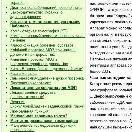
терапия
настольной или настен
Диагностика заболеваний позвоночника
ЭЛФОР – это универсал
Законодательство Украины о
батареи типа “Корунд”
здравоохранении
Как лечить межпозвоночную грыжу.
учреждениях любого ти
Наболело
Аппарат можно использ
Компьютерная томография (КТ)
организма, и, в перву
Компрессионный перелом позвоночника -
лечение
значительно сократит
Классификация болезней суставов
возможного ущерба здо
Клiнiчний протокол МОЗ при наданнi
методов лечения для б
допомоги при дорсалгiях
Напряжение питания ап
К
лiнiчний протокол МОЗ з
рефлексотерапiї при дорсалгіях
электроды аппарата со
Киста Беккера (киста подколенной ямки)
более 200 г.
Киста мениска
Частные методики га
Ламинэктомия-удаление дужки позвонка
Лазерная нуклеотомия
Конкретные рекомендац
Лекарственные средства для МФП
электрофореза больной
Лекарственные средства
1.
Деформирующий ост
(вспомогательные)
Лечение
заболеванием ОДА явл
циркулярной,задней,заднебоковой грыжи
посттравматические ар
Люмбальная пункция
конечностей (коленный
Мануальная терапия-что это?
Магнитно-резонансная томография
отростков позвонков. 
Мануальное исследование функций
наибольшей выраженнос
позвоночника