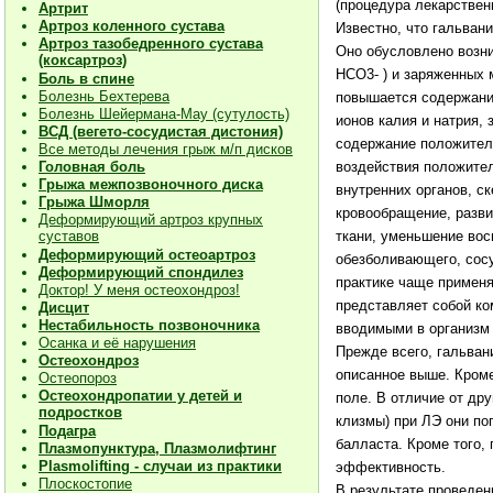
(процедура лекарствен
Артрит
Артроз коленного сустава
Известно, что гальван
Артроз тазобедренного сустава
Оно обусловлено возни
(коксартроз)
HCO3- ) и заряженных 
Боль в спине
Болезнь Бехтерева
повышается содержание
Болезнь Шейермана-Мау (сутулость)
ионов калия и натрия,
ВСД (вегето-сосудистая дистония)
содержание положитель
Все методы лечения грыж м/п дисков
Головная боль
воздействия положител
Грыжа межпозвоночного диска
внутренних органов, с
Грыжа Шморля
кровообращение, разви
Деформирующий артроз крупных
суставов
ткани, уменьшение вос
Деформирующий остеоартроз
обезболивающего, сос
Деформирующий спондилез
практике чаще примен
Доктор! У меня остеохондроз!
представляет собой ко
Дисцит
Нестабильность позвоночника
вводимыми в организм 
Осанка и её нарушения
Прежде всего, гальван
Остеохондроз
описанное выше. Кроме
Остеопороз
Остеохондропатии у детей и
поле. В отличие от др
подростков
клизмы) при ЛЭ они по
Подагра
балласта. Кроме того,
Плазмопунктура, Плазмолифтинг
Plasmolifting - случаи из практики
эффективность.
Плоскостопие
В результате проведен