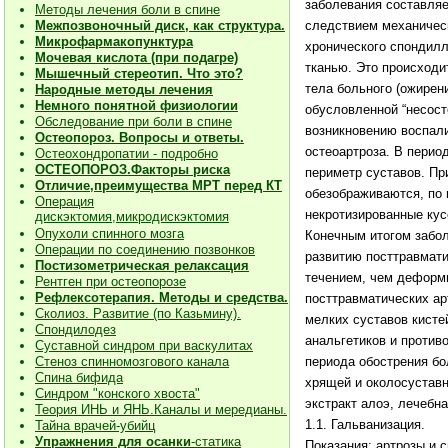
заболевания составляе
Методы лечения боли в спине
Межпозвоночный диск, как структура.
следствием механичес
Микрофармакопунктура
хронического спондилл
Мочевая кислота (при подагре)
тканью. Это происходи
Мышечный стереотип. Что это?
тела больного (ожирен
Народные методы лечения
Немного понятной физиологии
обусловленной “несост
Обследование при боли в спине
возникновению воспали
Остеопороз. Вопросы и ответы.
остеоартроза. В перио
Остеохондропатии - подробно
О
СТЕОПОРОЗ.Факторы риска
периметр суставов. П
Отличие,преимущества МРТ перед КТ
обезображиваются, по
Операция
некротизированные кус
дискэктомия,микродискэктомия
Опухоли спинного мозга
Конечным итогом забол
Операции по соединению позвонков
развитию посттравмати
Постизометрическая релаксация
течением, чем деформ
Рентген при остеопорозе
Рефлексотерапия. Методы и средства.
посттравматических арт
Сколиоз. Развитие (по Казьмину).
мелких суставов кисте
Спондилодез
анальгетиков и против
Суставной синдром при васкулитах
Стеноз спинномозгового канала
периода обострения бо
Спина бифида
хрящей и околосуставны
Синдром "конского хвоста"
экстракт алоэ, лечебна
Теория ИНЬ и ЯНЬ.Каналы и мередианы.
1.1. Гальванизация.
Тайна врачей-убийц
Упражнения для осанки
-статика
Показания: артрозы и