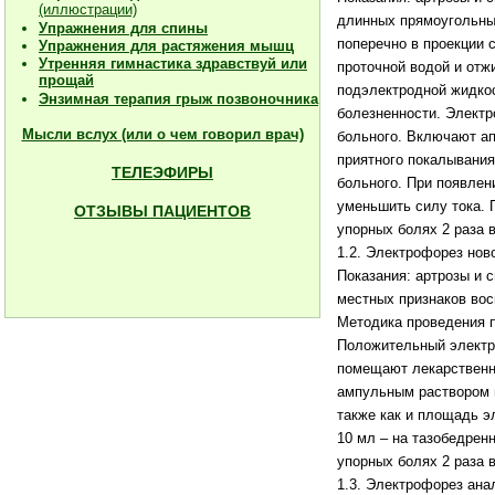
(иллюстрации)
длинных прямоугольных
Упражнения для спины
поперечно в проекции 
Упражнения для растяжения мышц
Утренняя гимнастика здравствуй или
проточной водой и отж
прощай
подэлектродной жидкос
Энзимная терапия грыж позвоночника
болезненности. Электр
Мысли вслух (или о чем говорил врач)
больного. Включают ап
приятного покалывания
ТЕЛЕЭФИРЫ
больного. При появлен
уменьшить силу тока. 
ОТЗЫВЫ ПАЦИЕНТОВ
упорных болях 2 раза в
1.2. Электрофорез нов
Показания: артрозы и 
местных признаков во
Методика проведения пр
Положительный электро
помещают лекарственн
ампульным раствором н
также как и площадь эл
10 мл – на тазобедрен
упорных болях 2 раза в
1.3. Электрофорез ана