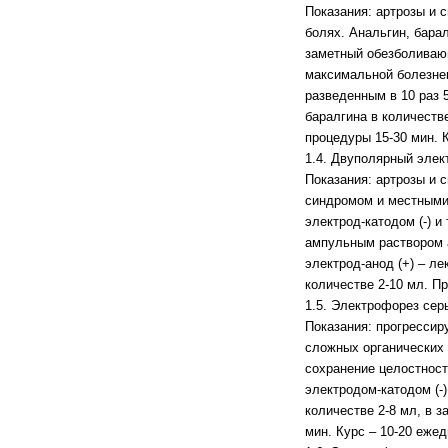
Показания: артрозы и 
болях. Анальгин, бара
заметный обезболивающ
максимальной болезнен
разведенным в 10 раз
баралгина в количеств
процедуры 15-30 мин. 
1.4. Двуполярный элек
Показания: артрозы и
синдромом и местными 
электрод-катодом (-) 
ампульным раствором а
электрод-анод (+) – л
количестве 2-10 мл. П
1.5. Электрофорез сер
Показания: прогрессир
сложных органических
сохранение целостност
электродом-катодом (-
количестве 2-8 мл, в 
мин. Курс – 10-20 еже