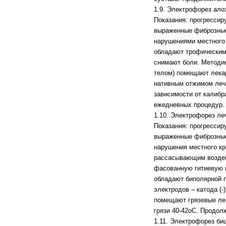
1.9. Электрофорез ало
Показания: прогрессир
выраженные фиброзные 
нарушениями местного 
обладают трофическим
снимают боли. Методик
телом) помещают лекар
нативным отжимом лече
зависимости от калибр
ежедневных процедур.
1.10. Электрофорез леч
Показания: прогрессир
выраженные фиброзные 
нарушения местного к
рассасывающим воздей
фасованную гитиевую г
обладают биполярной п
электродов – катода (-
помещают грязевые леп
грязи 40-42оС. Продол
1.11. Электрофорез би