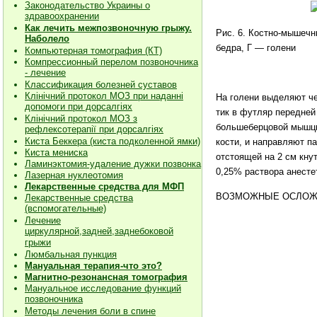
Законодательство Украины о
здравоохранении
Как лечить межпозвоночную грыжу.
Рис. 6. Костно-мышечн
Наболело
бедра, Г — голени
Компьютерная томография (КТ)
Компрессионный перелом позвоночника
- лечение
Классификация болезней суставов
Клiнiчний протокол МОЗ при наданнi
На голени выделяют че
допомоги при дорсалгiях
тик в футляр передней
К
лiнiчний протокол МОЗ з
большеберцо­вой мышцы
рефлексотерапiї при дорсалгіях
Киста Беккера (киста подколенной ямки)
кости, и направляют п
Киста мениска
отстоящей на 2 см кну
Ламинэктомия-удаление дужки позвонка
0,25% раствора анесте
Лазерная нуклеотомия
Лекарственные средства для МФП
ВОЗМОЖНЫЕ ОСЛОЖНЕНИ
Лекарственные средства
(вспомогательные)
Лечение
циркулярной,задней,заднебоковой
грыжи
Люмбальная пункция
Мануальная терапия-что это?
Магнитно-резонансная томография
Мануальное исследование функций
позвоночника
Методы лечения боли в спине