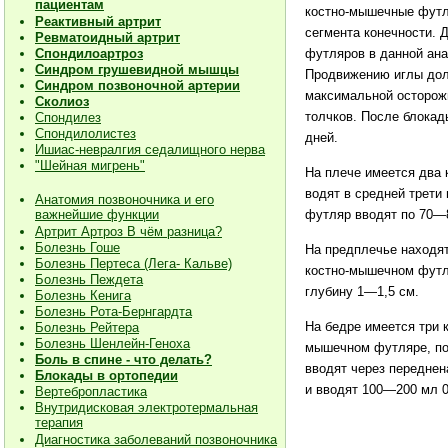
пациентам
костно-мышеч­ные футл
Реактивный артрит
сегмента конеч­ности. 
Ревматоидный артрит
Спондилоартроз
футляров в данной ана
Синдром грушевидной мышцы
Продвижению иглы дол
Синдром позвоночной артерии
максимальной осторожн
Сколиоз
толчков. После блокад
Спондилез
Спондилолистез
дней.
Ишиас-невралгия седалищного нерва
"Шейная мигрень"
На плече имеется два 
водят в средней трети 
Анатомия позвоночника и его
важнейшие функции
футляр вводят по 70—8
Артрит Артроз В чём разница?
Болезнь Гоше
На предплечье находят
Болезнь Пертеса (Лега- Кальве)
костно-мышечном футля
Болезнь Пеждета
глубину 1—1,5 см.
Болезнь Кенига
Болезнь Рота-Бернгардта
На бедре имеется три 
Болезнь Рейтера
Болезнь Шенлейн-Геноха
мышечном футляре, по
Боль в спине - что делать?
вводят через переднен
Блокады в ортопедии
и вво­дят 100—200 мл 
Вертебропластика
Внутридисковая электротермальная
терапия
Диагностика заболеваний позвоночника