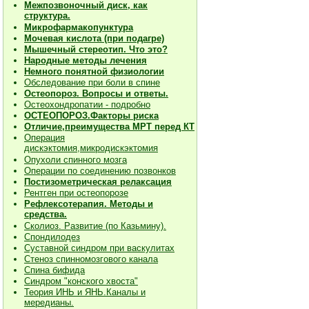
Межпозвоночный диск, как
структура.
Микрофармакопунктура
Мочевая кислота (при подагре)
Мышечный стереотип. Что это?
Народные методы лечения
Немного понятной физиологии
Обследование при боли в спине
Остеопороз. Вопросы и ответы.
Остеохондропатии - подробно
О
СТЕОПОРОЗ.Факторы риска
Отличие,преимущества МРТ перед КТ
Операция
дискэктомия,микродискэктомия
Опухоли спинного мозга
Операции по соединению позвонков
Постизометрическая релаксация
Рентген при остеопорозе
Рефлексотерапия. Методы и
средства.
Сколиоз. Развитие (по Казьмину).
Спондилодез
Суставной синдром при васкулитах
Стеноз спинномозгового канала
Спина бифида
Синдром "конского хвоста"
Теория ИНЬ и ЯНЬ.Каналы и
мередианы.