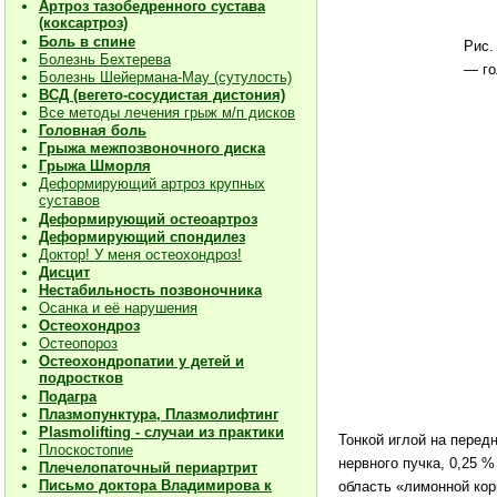
Артроз тазобедренного сустава
(коксартроз)
Боль в спине
Рис.
Болезнь Бехтерева
— го
Болезнь Шейермана-Мау (сутулость)
ВСД (вегето-сосудистая дистония)
Все методы лечения грыж м/п дисков
Головная боль
Грыжа межпозвоночного диска
Грыжа Шморля
Деформирующий артроз крупных
суставов
Деформирующий остеоартроз
Деформирующий спондилез
Доктор! У меня остеохондроз!
Дисцит
Нестабильность позвоночника
Осанка и её нарушения
Остеохондроз
Остеопороз
Остеохондропатии у детей и
подростков
Подагра
Плазмопунктура, Плазмолифтинг
Plasmolifting - случаи из практики
Тонкой иглой на передн
Плоскостопие
нерв­ного пучка, 0,25
Плечелопаточный периартрит
Письмо доктора Владимирова к
область «ли­монной ко